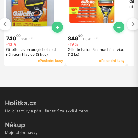
Gille
náhra
+
+
00
00
740
849
850 Kč
1 049 Kč
-13 %
-19 %
Gillette fusion proglide shield
Gillette fusion 5 náhradní hlavice
náhradní hlavice (8 kusy)
(12 ks)
Poslední kusy
Poslední kusy
Holitka.cz
Holící strojky a příslušenství za skvělé ceny.
Nákup
Moje objednávky