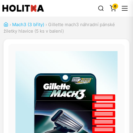
0
›
Mach3 (3 břity)
›
Gillette mach3 náhradní pánské
žiletky hlavice (5 ks v balení)