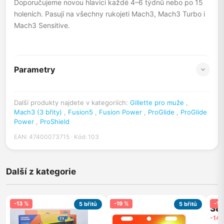
Doporučujeme novou hlavici každé 4–6 týdnů nebo po 15
holeních. Pasují na všechny rukojeti Mach3, Mach3 Turbo i
Mach3 Sensitive.
Parametry
Další produkty najdete v kategoriích:
Gillette pro muže
,
Mach3 (3 břity)
,
Fusion5
,
Fusion Power
,
ProGlide
,
ProGlide
Power
,
ProShield
EAN: 47400073715 · Kód: 103
Další z kategorie
-13 %
-19 %
-14
5 břitů
5 břitů
38
-14 