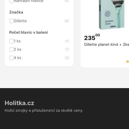
Náhradní hlavice
(4)
Značka
Gillette
(4)
Počet hlavic v balení
00
235
1 ks
(1)
Gillette planet kind + 2ks
2 ks
(1)
4 ks
(2)
Holitka.cz
Holící strojky a příslušenství za skvělé ceny.