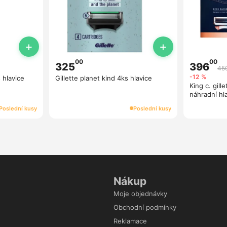
+
+
00
00
325
396
45
-12 %
 hlavice
Gillette planet kind 4ks hlavice
King c. gil
náhradní hl
Poslední kusy
Poslední kusy
Nákup
Moje objednávky
Obchodní podmínky
Reklamace