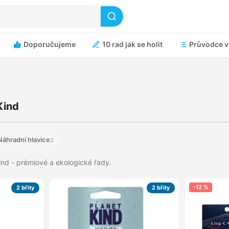
Doporučujeme
10 rad jak se holit
Průvodce v
Kind
Náhradní hlavice
3
Kind - prémiové a ekologické řady.
-12 %
2 břity
2 břity