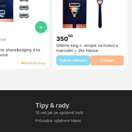
+
00
350
0 Kč
Gillette king c. strojek na holení a
lette shave&edging 4 ks
tvarování + 2ks hlavice
avice
Vybrat náhradu
Hlídat
Poslední kusy
Tipy & rady
10 rad jak se správně holit
Průvodce výběrem hlavic