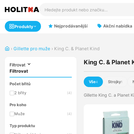
Nejprodávanější
Akční nabídka
Produkty
›
Gillette pro muže
›
King C. & Planet Kind
King C. & Planet 
Filtrovat
Filtrovat
Vše
Strojky
4
1
Počet břitů
2 břity
(4)
Gillette King C. a Planet 
Pro koho
Muže
(4)
Typ produktu