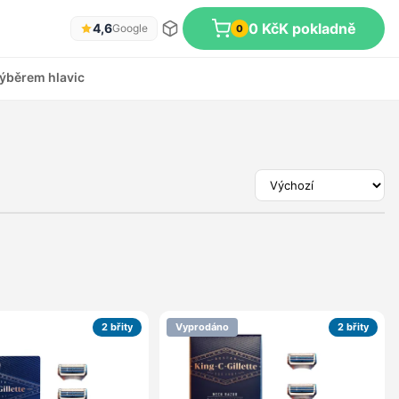
0 Kč
K pokladně
4,6
Google
0
ýběrem hlavic
2 břity
Vyprodáno
2 břity