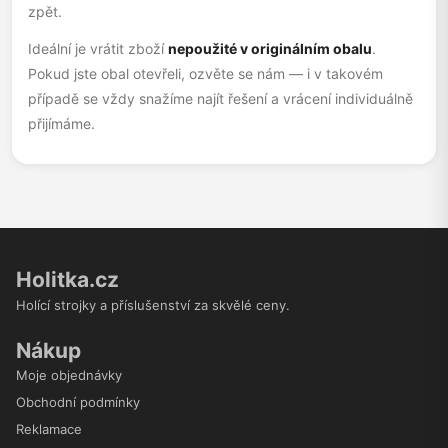
zpět.
Ideální je vrátit zboží
nepoužité v originálním obalu
.
Pokud jste obal otevřeli, ozvěte se nám — i v takovém
případě se vždy snažíme najít řešení a vrácení individuálně
přijímáme.
Holitka.cz
Holící strojky a příslušenství za skvělé ceny.
Nákup
Moje objednávky
Obchodní podmínky
Reklamace