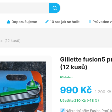
Doporučujeme
10 rad jak se holit
Průvodce v
ce (12 kusů)
Gillette fusion5 p
(12 kusů)
Skladem
990 Kč
1 200 Kč
Ušetříte 210 Kč (-18 %)
Náhradní břity Fusion ProGli