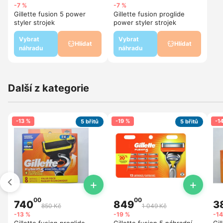
-7 %
-7 %
Gillette fusion 5 power
Gillette fusion proglide
styler strojek
power styler strojek
Vybrat
Vybrat
Hlídat
Hlídat
náhradu
náhradu
Další z kategorie
-13 %
-19 %
-1
5 břitů
5 břitů
+
+
00
00
740
849
3
850 Kč
1 049 Kč
-13 %
-19 %
-14