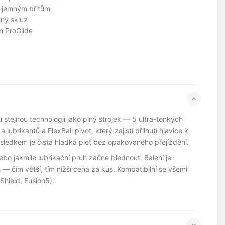
m jemným břitům
ný skluz
on ProGlide
 stejnou technologii jako plný strojek — 5 ultra-tenkých
a lubrikantů a FlexBall pivot, který zajistí přilnutí hlavice k
ýsledkem je čistá hladká pleť bez opakovaného přejíždění.
bo jakmile lubrikační pruh začne blednout. Balení je
— čím větší, tím nižší cena za kus. Kompatibilní se všemi
Shield, Fusion5).