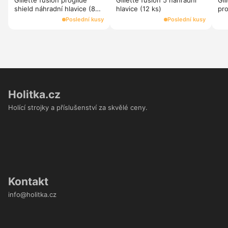
Gillette fusion proglide
Gillette fusion 5 náhradní
Gil
shield náhradní hlavice (8
hlavice (12 ks)
pro
kusy)
shi
Poslední kusy
Poslední kusy
Holitka.cz
Holící strojky a příslušenství za skvělé ceny.
Kontakt
info@holitka.cz