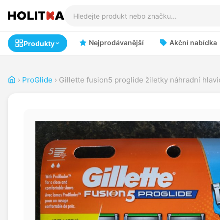
Nejprodávanější
Akční nabídka
Produkty
›
ProGlide
›
Gillette fusion5 proglide žiletky náhradní hlavi