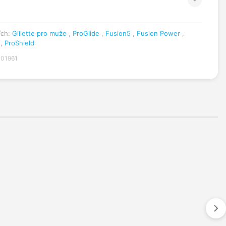
ích:
Gillette pro muže
,
ProGlide
,
Fusion5
,
Fusion Power
,
,
ProShield
001961