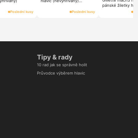
Gillette mach3 náh
vyhřívaný)
hlavic (nevyhřívaný)
pánské žiletky hla
magneticky drzak
ks v balení)
Poslední kusy
Poslední kusy
Po
Tipy & rady
10 rad jak se správně holit
Průvodce výběrem hlavic