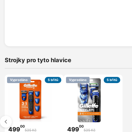
Strojky pro tyto hlavice
Vyprodáno
5 břitů
Vyprodáno
5 břitů
00
00
499
499
535 Kč
535 Kč