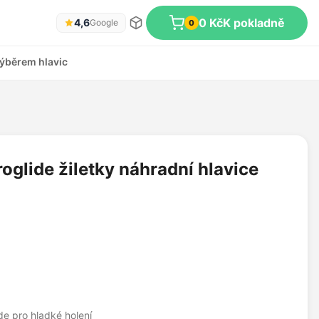
0 Kč
K pokladně
4,6
Google
0
ýběrem hlavic
roglide žiletky náhradní hlavice
de pro hladké holení