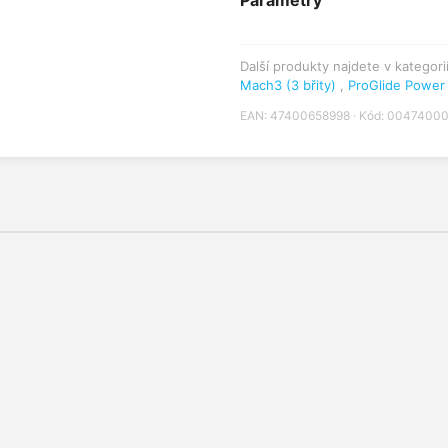
Parametry
Další produkty najdete v kategori
Mach3 (3 břity)
,
ProGlide Power
EAN: 47400658998 · Kód: 0047400