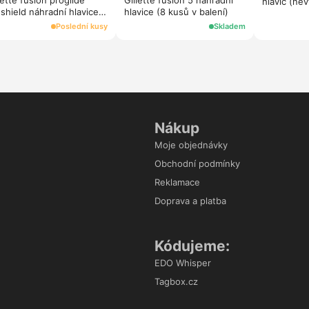
lette fusion proglide
Gillette fusion 5 náhradní
hlavic (ne
shield náhradní hlavice
hlavice (8 kusů v balení)
eld (4 kusy)
Poslední kusy
Skladem
Nákup
Moje objednávky
Obchodní podmínky
Reklamace
Doprava a platba
Kódujeme:
EDO Whisper
Tagbox.cz