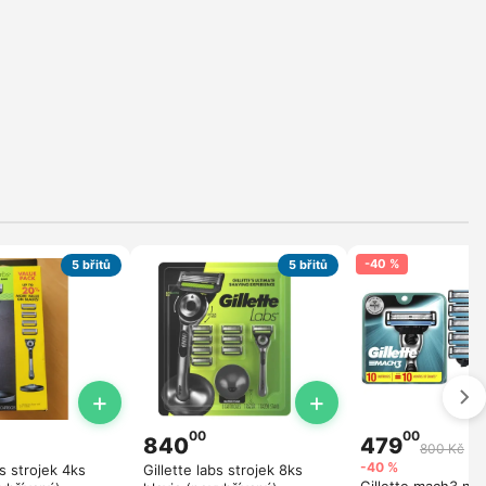
-40 %
5 břitů
5 břitů
+
+
00
00
840
479
800 Kč
-40 %
 strojek 4ks
Gillette labs strojek 8ks