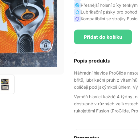
Přesnější holení díky tenký
Lubrikační pásky pro pohodl
Kompatibilní se strojky Fusi
Přidat do košíku
Popis produktu
Náhradní hlavice ProGlide nesou
břitů, lubrikační pruh z vitamínů 
obličeji pod jakýmkoli úhlem. V
Vyměň hlavici každé 4 týdny, ne
dostupné v různých velikostech 
rukojetěmi Fusion (ProGlide, Pro