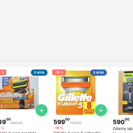
4 %
-18 %
5 břitů
5 břitů
+
+
00
00
00
89
599
590
450 Kč
729 Kč
 %
-18 %
Gillette labs