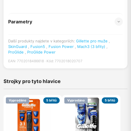
Parametry
Další produkty najdete v kategoriích:
Gillette pro muže
,
SkinGuard
,
Fusion5
,
Fusion Power
,
Mach3 (3 břity)
,
ProGlide
,
ProGlide Power
EAN: 7702018486618 · Kód: 7702018020707
Strojky pro tyto hlavice
Vyprodáno
5 břitů
Vyprodáno
5 břitů