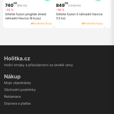
00
00
740
849
850 Kč
1 049 Kč
-13 %
-19 %
Gillette fusion proglide shield
Gillette fusion 5 náhradní hlavice
náhradní hlavice (8 kusy)
(12 ks)
Poslední kusy
Poslední kusy
Holitka.cz
Holící strojky a příslušenství za skvělé ceny.
Nákup
Moje objednávky
Obchodní podmínky
Reklamace
Doprava a platba