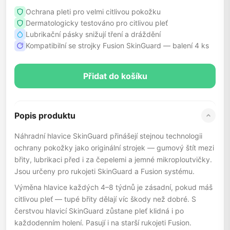
Ochrana pleti pro velmi citlivou pokožku
Dermatologicky testováno pro citlivou pleť
Lubrikační pásky snižují tření a dráždění
Kompatibilní se strojky Fusion SkinGuard — balení 4 ks
Přidat do košíku
Popis produktu
Náhradní hlavice SkinGuard přinášejí stejnou technologii
ochrany pokožky jako originální strojek — gumový štít mezi
břity, lubrikaci před i za čepelemi a jemné mikroploutvičky.
Jsou určeny pro rukojeti SkinGuard a Fusion systému.
Výměna hlavice každých 4–8 týdnů je zásadní, pokud máš
citlivou pleť — tupé břity dělají víc škody než dobré. S
čerstvou hlavicí SkinGuard zůstane pleť klidná i po
každodenním holení. Pasují i na starší rukojeti Fusion.