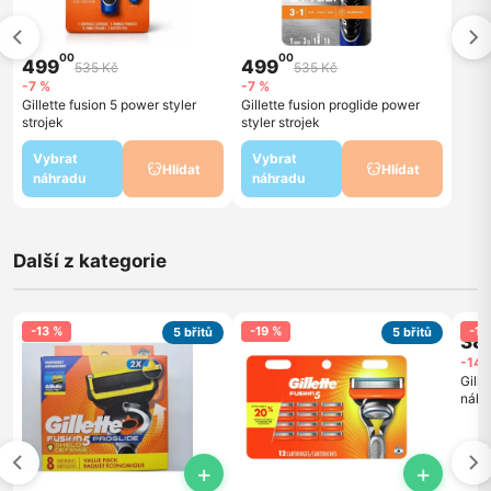
00
00
499
499
535 Kč
535 Kč
-7 %
-7 %
Gillette fusion 5 power styler
Gillette fusion proglide power
strojek
styler strojek
Vybrat
Vybrat
Hlídat
Hlídat
náhradu
náhradu
Další z kategorie
-13 %
-19 %
-14
5 břitů
5 břitů
38
-14 
Gille
náhra
+
+