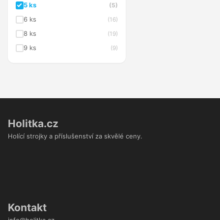
5 ks
(5)
6 ks
(16)
8 ks
(19)
9 ks
(9)
Holitka.cz
Holící strojky a příslušenství za skvělé ceny.
Kontakt