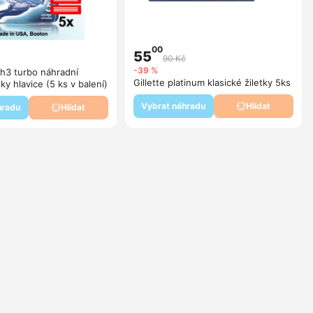
00
55
90 Kč
-39 %
ch3 turbo náhradní
Gillette platinum klasické žiletky 5ks
ky hlavice (5 ks v balení)
Vybrat náhradu
Hlídat
hradu
Hlídat