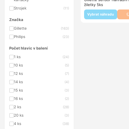
žiletky 5ks
Strojek
(11)
Vybrat náhradu
Značka
Gillette
(163)
Philips
(23)
Počet hlavic v balení
1 ks
(24)
10 ks
(5)
12 ks
(7)
14 ks
(4)
15 ks
(3)
16 ks
(2)
2 ks
(28)
20 ks
(3)
4 ks
(38)