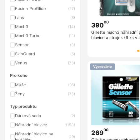
Fusion ProGlide
(27)
Labs
(8)
00
390
Mach3
(14)
Gillette mach3 náhradní
Mach3 Turbo
(11)
hlavice a strojek (6 ks v 
Sensor
(3)
SkinGuard
(6)
Venus
(73)
Vyprodáno
Pro koho
Muže
(96)
Ženy
(73)
Typ produktu
Dárková sada
(2)
Náhradní hlavice
(153)
00
269
Náhradní hlavice na
(19)
kartáčky
Gillette sensor náhradní 