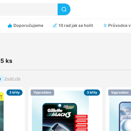
Doporučujeme
10 rad jak se holit
Průvodce v
 5 ks
×
Zrušit vše
3 břity
Vyprodáno
3 břity
Vyprodáno