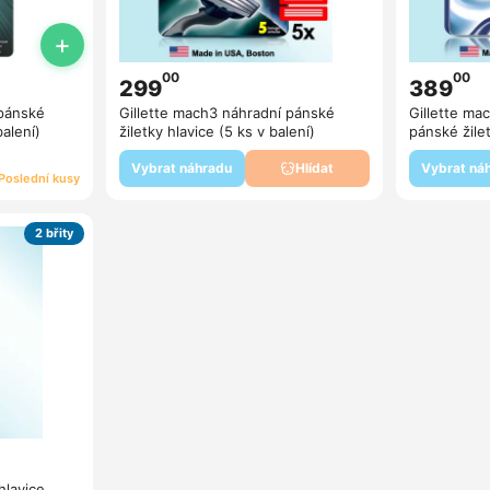
+
00
00
299
389
 pánské
Gillette mach3 náhradní pánské
Gillette ma
balení)
žiletky hlavice (5 ks v balení)
pánské žilet
Vybrat náhradu
Vybrat ná
Hlídat
Poslední kusy
2 břity
hlavice,