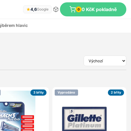
0 Kč
K pokladně
4,6
Google
0
ýběrem hlavic
3 břity
Vyprodáno
2 břity