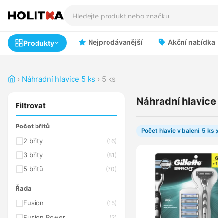
Nejprodávanější
Akční nabídka
Produkty
›
Náhradní hlavice 5 ks
›
5 ks
Náhradní hlavice
Filtrovat
Počet břitů
Počet hlavic v balení: 5 ks
2 břity
(16)
3 břity
(81)
5 břitů
(70)
Řada
Fusion
(15)
Fusion Power
(2)