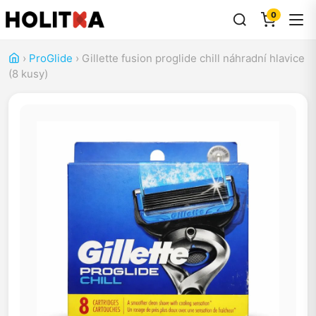
0
›
ProGlide
›
Gillette fusion proglide chill náhradní hlavice
(8 kusy)