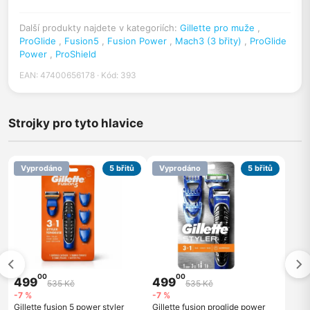
Další produkty najdete v kategoriích:
Gillette pro muže
,
ProGlide
,
Fusion5
,
Fusion Power
,
Mach3 (3 břity)
,
ProGlide
Power
,
ProShield
EAN: 47400656178 · Kód: 393
Strojky pro tyto hlavice
Vyprodáno
5 břitů
Vyprodáno
5 břitů
00
00
499
499
535 Kč
535 Kč
-7 %
-7 %
Gillette fusion 5 power styler
Gillette fusion proglide power