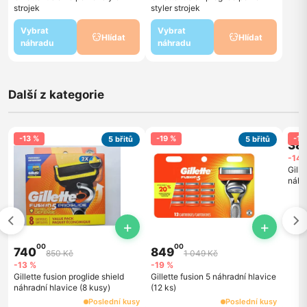
strojek
styler strojek
Vybrat
Vybrat
Hlídat
Hlídat
náhradu
náhradu
Další z kategorie
-13 %
-19 %
-14
5 břitů
5 břitů
38
-14 
Gille
náhra
+
+
00
00
740
849
850 Kč
1 049 Kč
-13 %
-19 %
Gillette fusion proglide shield
Gillette fusion 5 náhradní hlavice
náhradní hlavice (8 kusy)
(12 ks)
Poslední kusy
Poslední kusy