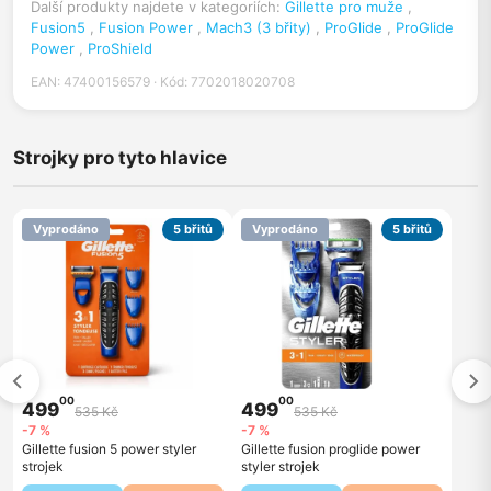
Další produkty najdete v kategoriích:
Gillette pro muže
,
Fusion5
,
Fusion Power
,
Mach3 (3 břity)
,
ProGlide
,
ProGlide
Power
,
ProShield
EAN: 47400156579 · Kód: 7702018020708
Strojky pro tyto hlavice
Vyprodáno
5 břitů
Vyprodáno
5 břitů
00
00
499
499
535 Kč
535 Kč
-7 %
-7 %
Gillette fusion 5 power styler
Gillette fusion proglide power
strojek
styler strojek