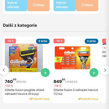
Vybrat
Vybrat
Hlídat
Hlídat
náhradu
náhradu
Další z kategorie
-13 %
-19 %
-14
5 břitů
5 břitů
38
-14 
Gille
náhra
+
+
00
00
740
849
850 Kč
1 049 Kč
-13 %
-19 %
Gillette fusion proglide shield
Gillette fusion 5 náhradní hlavice
náhradní hlavice (8 kusy)
(12 ks)
Poslední kusy
Poslední kusy