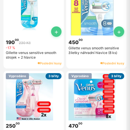
+
+
00
00
190
450
230 Kč
-17 %
Gillette venus smooth sensitive
Gillette venus sensitive smooth
žiletky náhradní hlavice (8 ks)
strojek + 2 hlavice
Poslední kusy
Poslední kusy
Vyprodáno
3 břity
Vyprodáno
3 břity
00
00
250
470