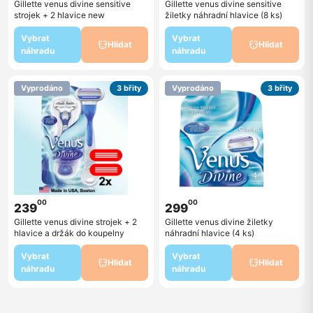
Gillette venus divine sensitive
Gillette venus divine sensitive
strojek + 2 hlavice new
žiletky náhradní hlavice (8 ks)
Vybrat
Vybrat
Hlídat
Hlídat
náhradu
náhradu
Vyprodáno
3 břity
Vyprodáno
3 břity
00
00
239
299
Gillette venus divine strojek + 2
Gillette venus divine žiletky
hlavice a držák do koupelny
náhradní hlavice (4 ks)
Vybrat
Vybrat
Hlídat
Hlídat
náhradu
náhradu