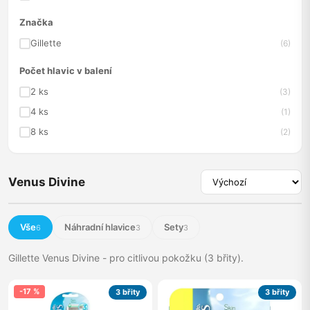
Značka
Gillette
(6)
Počet hlavic v balení
2 ks
(3)
4 ks
(1)
8 ks
(2)
Venus Divine
Vše
Náhradní hlavice
Sety
6
3
3
Gillette Venus Divine - pro citlivou pokožku (3 břity).
-17 %
3 břity
3 břity