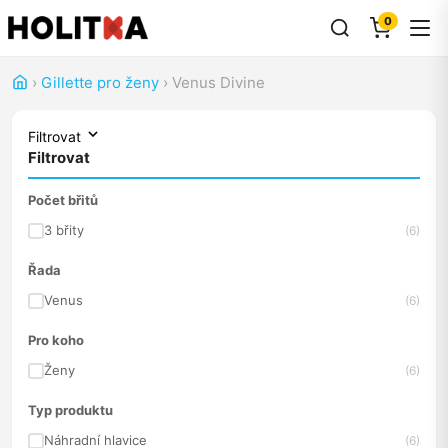
0
›
Gillette pro ženy
›
Venus Divine
Filtrovat
Filtrovat
Počet břitů
3 břity
(6)
Řada
Venus
(6)
Pro koho
Ženy
(6)
Typ produktu
Náhradní hlavice
(6)