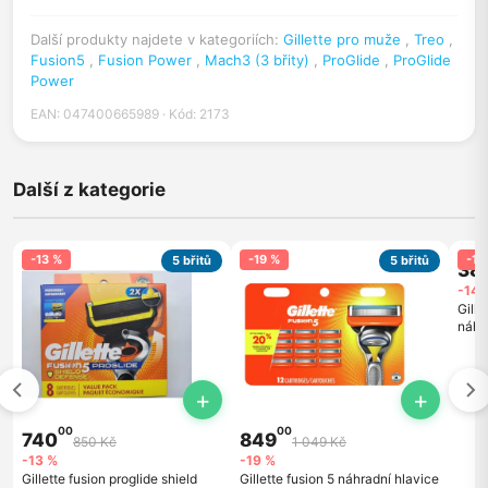
Další produkty najdete v kategoriích:
Gillette pro muže
,
Treo
,
Fusion5
,
Fusion Power
,
Mach3 (3 břity)
,
ProGlide
,
ProGlide
Power
EAN: 047400665989 · Kód: 2173
Další z kategorie
-13 %
-19 %
-14
5 břitů
5 břitů
38
-14 
Gille
náhra
+
+
00
00
740
849
850 Kč
1 049 Kč
-13 %
-19 %
Gillette fusion proglide shield
Gillette fusion 5 náhradní hlavice