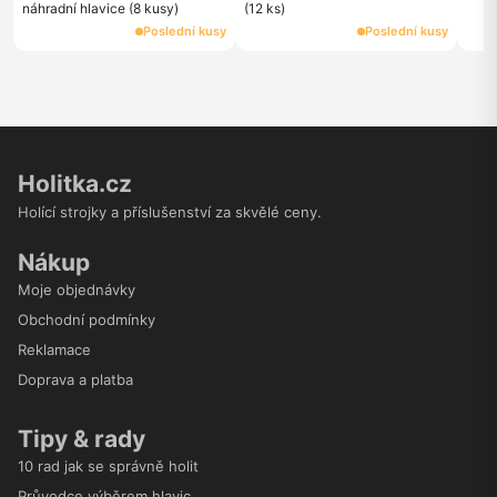
náhradní hlavice (8 kusy)
(12 ks)
Poslední kusy
Poslední kusy
Holitka.cz
Holící strojky a příslušenství za skvělé ceny.
Nákup
Moje objednávky
Obchodní podmínky
Reklamace
Doprava a platba
Tipy & rady
10 rad jak se správně holit
Průvodce výběrem hlavic