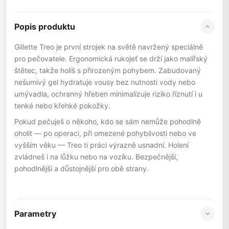
Popis produktu
Gillette Treo je první strojek na světě navržený speciálně
pro pečovatele. Ergonomická rukojeť se drží jako malířský
štětec, takže holíš s přirozeným pohybem. Zabudovaný
nešumivý gel hydratuje vousy bez nutnosti vody nebo
umývadla, ochranný hřeben minimalizuje riziko říznutí i u
tenké nebo křehké pokožky.
Pokud pečuješ o někoho, kdo se sám nemůže pohodlně
oholit — po operaci, při omezené pohyblivosti nebo ve
vyšším věku — Treo ti práci výrazně usnadní. Holení
zvládneš i na lůžku nebo na vozíku. Bezpečnější,
pohodlnější a důstojnější pro obě strany.
Parametry