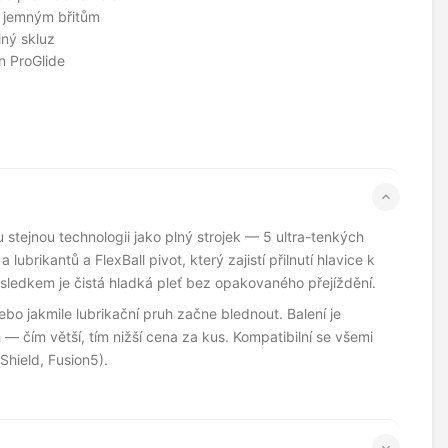
m jemným břitům
ný skluz
on ProGlide
 stejnou technologii jako plný strojek — 5 ultra-tenkých
a lubrikantů a FlexBall pivot, který zajistí přilnutí hlavice k
ýsledkem je čistá hladká pleť bez opakovaného přejíždění.
bo jakmile lubrikační pruh začne blednout. Balení je
— čím větší, tím nižší cena za kus. Kompatibilní se všemi
Shield, Fusion5).