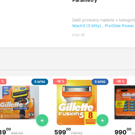
Parametry
Další produkty najdete v kategori
Mach3 (3 břity)
,
ProGlide Power
Kód: 95
4 %
-18 %
-18 %
5 břitů
5 břitů
+
+
00
00
00
89
599
990
450 Kč
729 Kč
1