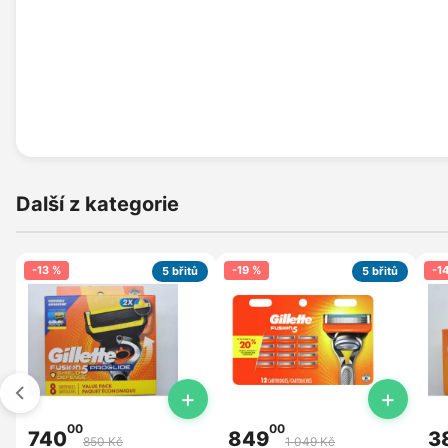
Další z kategorie
-13 %
-19 %
-1
5 břitů
5 břitů
+
+
00
00
740
849
3
850 Kč
1 049 Kč