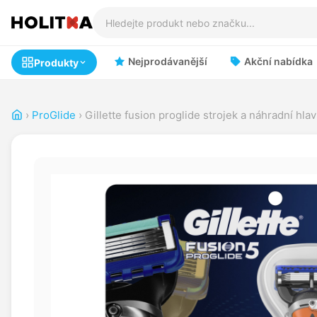
Nejprodávanější
Akční nabídka
Produkty
›
ProGlide
›
Gillette fusion proglide strojek a náhradní hlav