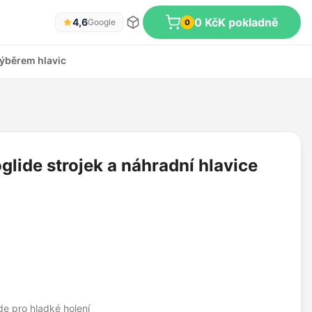
0 Kč
K pokladně
4,6
Google
0
ýběrem hlavic
oglide strojek a náhradní hlavice
de pro hladké holení