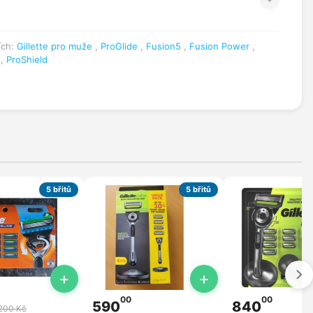
ích:
Gillette pro muže
,
ProGlide
,
Fusion5
,
Fusion Power
,
,
ProShield
5 břitů
5 břitů
+
+
00
00
590
840
 200 Kč