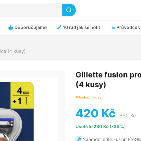
Doporučujeme
10 rad jak se holit
Průvodce v
ice (4 kusy)
Gillette fusion pr
(4 kusy)
Poslední kusy
420 Kč
650 Kč
Ušetříte 230 Kč (-35 %)
Náhradní břity Fusion ProGli