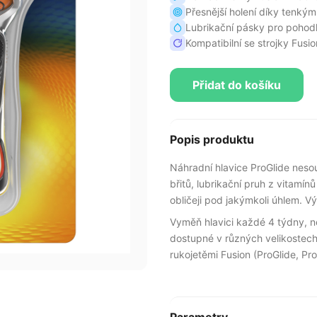
Přesnější holení díky tenký
Lubrikační pásky pro pohodl
Kompatibilní se strojky Fusi
Přidat do košíku
Popis produktu
Náhradní hlavice ProGlide nesou
břitů, lubrikační pruh z vitamínů 
obličeji pod jakýmkoli úhlem. V
Vyměň hlavici každé 4 týdny, ne
dostupné v různých velikostech 
rukojetěmi Fusion (ProGlide, Pro