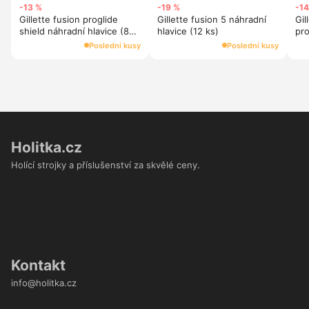
-13 %
-19 %
-14
Gillette fusion proglide
Gillette fusion 5 náhradní
Gil
shield náhradní hlavice (8
hlavice (12 ks)
pro
kusy)
shi
Poslední kusy
Poslední kusy
Holitka.cz
Holící strojky a příslušenství za skvělé ceny.
Kontakt
info@holitka.cz