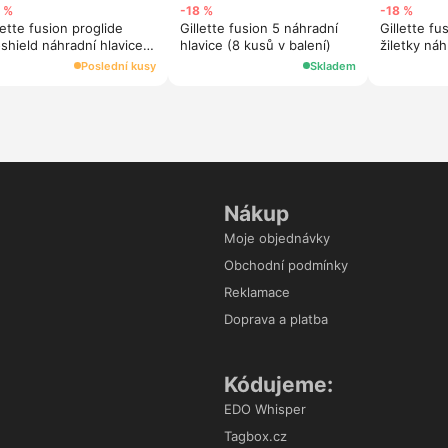
 %
-18 %
-18 %
lette fusion proglide
Gillette fusion 5 náhradní
Gillette fu
shield náhradní hlavice
hlavice (8 kusů v balení)
žiletky náh
eld (4 kusy)
kusů)
Poslední kusy
Skladem
Nákup
Moje objednávky
Obchodní podmínky
Reklamace
Doprava a platba
Kódujeme:
EDO Whisper
Tagbox.cz