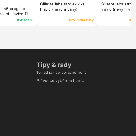
Gillette labs strojek 4ks
Gillette labs strojek 8
sion5 proglide
hlavic (nevyhřívaný)
hlavic (nevyhřívan
radní hlavice (12
magneticky drzak
Skladem
Poslední kusy
Po
Tipy & rady
10 rad jak se správně holit
Průvodce výběrem hlavic