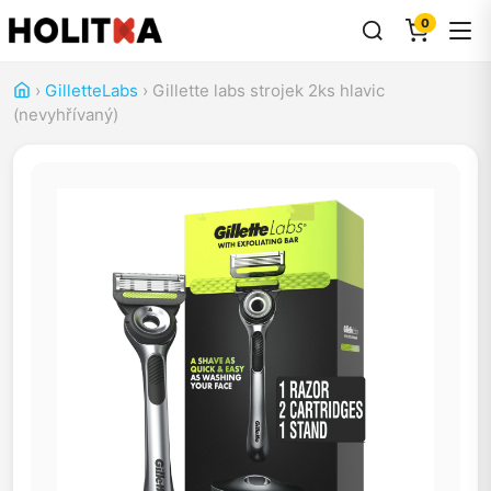
0
›
GilletteLabs
›
Gillette labs strojek 2ks hlavic
(nevyhřívaný)