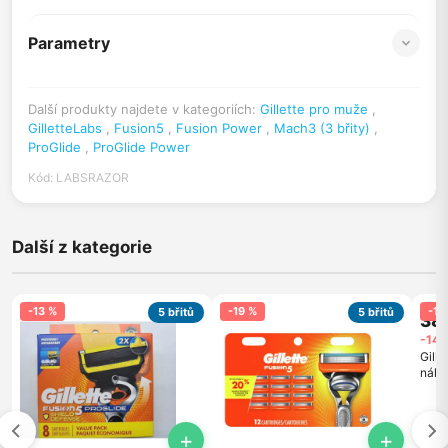
Parametry
Další produkty najdete v kategoriích:
Gillette pro muže
,
GilletteLabs
,
Fusion5
,
Fusion Power
,
Mach3 (3 břity)
,
ProGlide
,
ProGlide Power
Kód: LABSRAZOR
Další z kategorie
-13 %
-19 %
-14
5 břitů
5 břitů
38
-14 
Gille
náhra
+
+