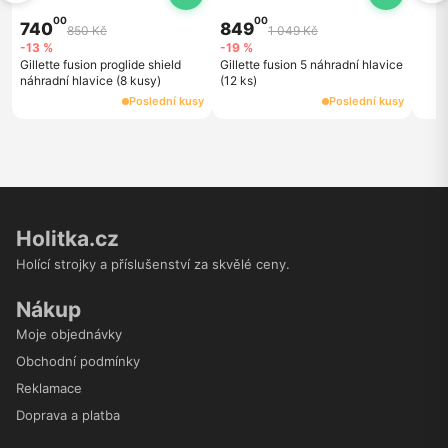
00
00
740
849
850 Kč
1 049 Kč
-13 %
-19 %
Gillette fusion proglide shield
Gillette fusion 5 náhradní hlavice
náhradní hlavice (8 kusy)
(12 ks)
Poslední kusy
Poslední kusy
Holitka.cz
Holící strojky a příslušenství za skvělé ceny.
Nákup
Moje objednávky
Obchodní podmínky
Reklamace
Doprava a platba