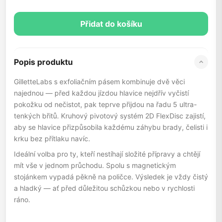
Přidat do košíku
Popis produktu
GilletteLabs s exfoliačním pásem kombinuje dvě věci
najednou — před každou jízdou hlavice nejdřív vyčistí
pokožku od nečistot, pak teprve přijdou na řadu 5 ultra-
tenkých břitů. Kruhový pivotový systém 2D FlexDisc zajistí,
aby se hlavice přizpůsobila každému záhybu brady, čelisti i
krku bez přítlaku navíc.
Ideální volba pro ty, kteří nestíhají složité přípravy a chtějí
mít vše v jednom průchodu. Spolu s magnetickým
stojánkem vypadá pěkně na poličce. Výsledek je vždy čistý
a hladký — ať před důležitou schůzkou nebo v rychlosti
ráno.