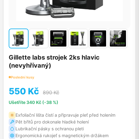
Gillette labs strojek 2ks hlavic
(nevyhřívaný)
Poslední kusy
550 Kč
890 Kč
Ušetříte 340 Kč (-38 %)
Exfoliační lišta čistí a připravuje pleť před holením
Pět břitů pro dokonale hladké holení
Lubrikační pásky s ochranou pleti
Ergonomická rukojeť s magnetickým držákem