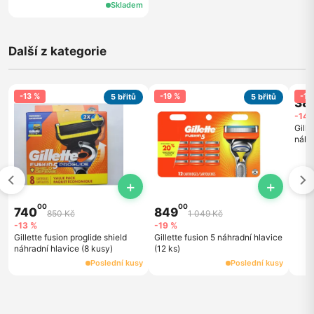
Skladem
Další z kategorie
-13 %
-19 %
-14
5 břitů
5 břitů
38
-14 
Gille
náhra
+
+
00
00
740
849
850 Kč
1 049 Kč
-13 %
-19 %
Gillette fusion proglide shield
Gillette fusion 5 náhradní hlavice
náhradní hlavice (8 kusy)
(12 ks)
Poslední kusy
Poslední kusy