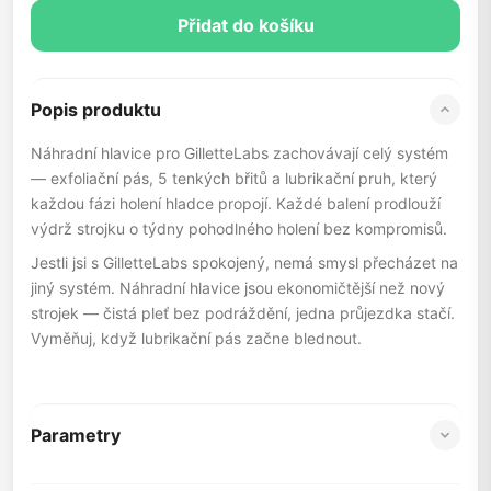
Přidat do košíku
Popis produktu
Náhradní hlavice pro GilletteLabs zachovávají celý systém
— exfoliační pás, 5 tenkých břitů a lubrikační pruh, který
každou fázi holení hladce propojí. Každé balení prodlouží
výdrž strojku o týdny pohodlného holení bez kompromisů.
Jestli jsi s GilletteLabs spokojený, nemá smysl přecházet na
jiný systém. Náhradní hlavice jsou ekonomičtější než nový
strojek — čistá pleť bez podráždění, jedna průjezdka stačí.
Vyměňuj, když lubrikační pás začne blednout.
Parametry