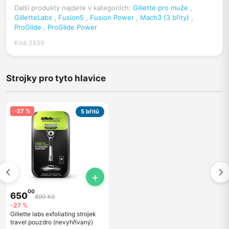
Další produkty najdete v kategoriích:
Gillette pro muže
,
GilletteLabs
,
Fusion5
,
Fusion Power
,
Mach3 (3 břity)
,
ProGlide
,
ProGlide Power
Kód: 2339
Strojky pro tyto hlavice
-27 %
5 břitů
+
00
650
890 Kč
-27 %
Gillette labs exfoliating strojek
travel pouzdro (nevyhřívaný)