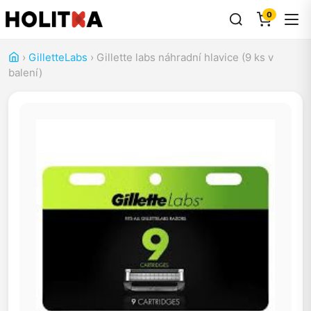
0
›
GilletteLabs
›
Gillette labs náhradní hlavice (9 ks v
balení)