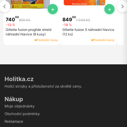
+
+
00
00
740
849
850 Kč
1 049 Kč
-13 %
-19 %
Gillette fusion proglide shield
Gillette fusion 5 náhradní hlavice
náhradní hlavice (8 kusy)
(12 ks)
Poslední kusy
Poslední kusy
Holitka.cz
Holící strojky a příslušenství za skvělé ceny.
Nákup
Moje objednávky
Obchodní podmínky
Reklamace