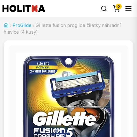
0
›
ProGlide
›
Gillette fusion proglide žiletky náhradní
hlavice (4 kusy)