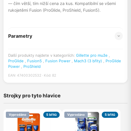
— čím větší, tím nižší cena za kus. Kompatibilní se všemi
rukojetěmi Fusion (ProGlide, ProShield, Fusion5).
Parametry
Další produkty najdete v kategoriích:
Gillette pro muže
,
ProGlide
,
Fusion5
,
Fusion Power
,
Mach3 (3 břity)
,
ProGlide
Power
,
ProShield
EAN: 47400302532 · Kód: 82
Strojky pro tyto hlavice
Vyprodáno
5 břitů
Vyprodáno
5 břitů