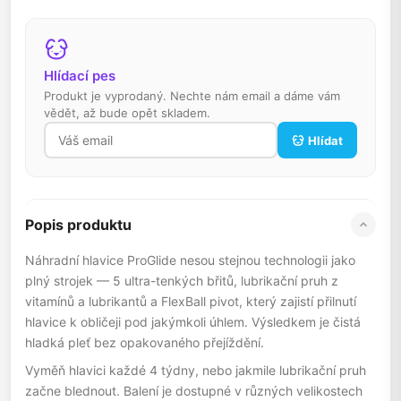
Hlídací pes
Produkt je vyprodaný. Nechte nám email a dáme vám
vědět, až bude opět skladem.
Hlídat
Popis produktu
Náhradní hlavice ProGlide nesou stejnou technologii jako
plný strojek — 5 ultra-tenkých břitů, lubrikační pruh z
vitamínů a lubrikantů a FlexBall pivot, který zajistí přilnutí
hlavice k obličeji pod jakýmkoli úhlem. Výsledkem je čistá
hladká pleť bez opakovaného přejíždění.
Vyměň hlavici každé 4 týdny, nebo jakmile lubrikační pruh
začne blednout. Balení je dostupné v různých velikostech