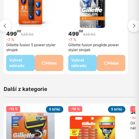
00
00
499
499
535 Kč
535 Kč
-7 %
-7 %
Gillette fusion 5 power styler
Gillette fusion proglide power
strojek
styler strojek
Vybrat
Vybrat
Hlídat
Hlídat
náhradu
náhradu
Další z kategorie
-13 %
-19 %
-14
5 břitů
5 břitů
38
-14 
Gille
náhra