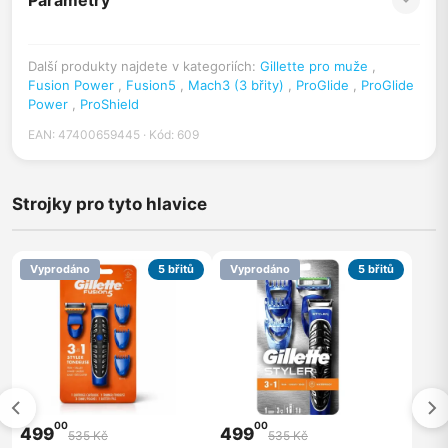
Parametry
Další produkty najdete v kategoriích:
Gillette pro muže
,
Fusion Power
,
Fusion5
,
Mach3 (3 břity)
,
ProGlide
,
ProGlide
Power
,
ProShield
EAN: 47400659445 · Kód: 609
Strojky pro tyto hlavice
Vyprodáno
5 břitů
Vyprodáno
5 břitů
00
00
499
499
535 Kč
535 Kč