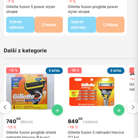
-7 %
-7 %
Gillette fusion 5 power styler
Gillette fusion proglide power
strojek
styler strojek
Vybrat
Vybrat
Hlídat
Hlídat
náhradu
náhradu
Další z kategorie
-13 %
-19 %
-14
5 břitů
5 břitů
38
-14 
Gille
náhra
+
+
00
00
740
849
850 Kč
1 049 Kč
-13 %
-19 %
Gillette fusion proglide shield
Gillette fusion 5 náhradní hlavice
náhradní hlavice (8 kusy)
(12 ks)