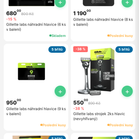
+
+
00
00
680
1 190
800 Kč
-15 %
Gillette labs náhradní hlavice (8 ks
Gillette labs náhradní hlavice (6 ks
v balení)
v balení)
Skladem
Poslední kusy
-38 %
5 břitů
5 břitů
+
+
00
00
950
550
890 Kč
-38 %
Gillette labs náhradní hlavice (9 ks
v balení)
Gillette labs strojek 2ks hlavic
(nevyhřívaný)
Poslední kusy
Poslední kusy
5 břitů
5 břitů