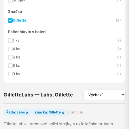
Strojek
(1)
Značka
Gillette
(8)
Počet hlavic v balení
1 ks
(3)
4 ks
(2)
6 ks
(1)
8 ks
(1)
9 ks
(1)
GilletteLabs — Labs, Gillette
×
×
Řada: Labs
Značka: Gillette
Zrušit vše
GilletteLabs - prémiové holící strojky s exfoliačním pruhem.