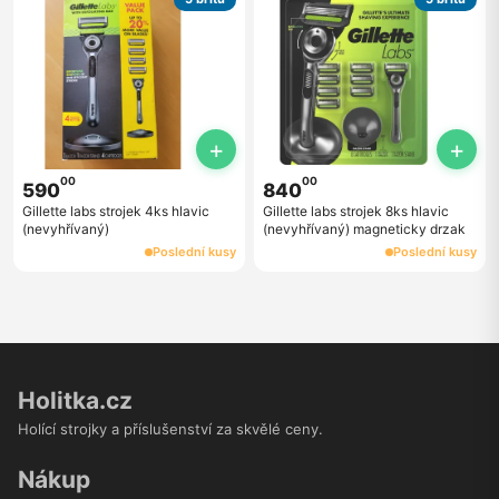
+
+
00
00
590
840
Gillette labs strojek 4ks hlavic
Gillette labs strojek 8ks hlavic
(nevyhřívaný)
(nevyhřívaný) magneticky drzak
Poslední kusy
Poslední kusy
Holitka.cz
Holící strojky a příslušenství za skvělé ceny.
Nákup