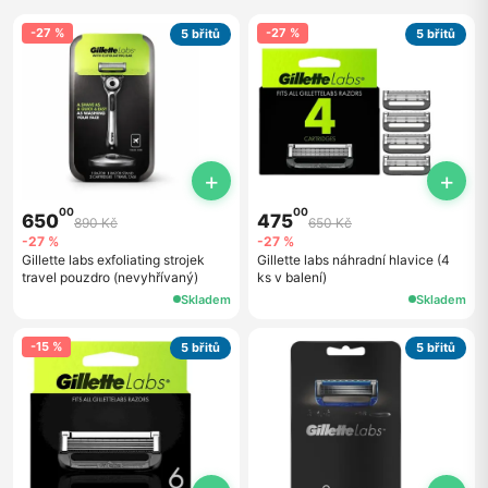
-27 %
-27 %
5 břitů
5 břitů
+
+
00
00
650
475
890 Kč
650 Kč
-27 %
-27 %
Gillette labs exfoliating strojek
Gillette labs náhradní hlavice (4
travel pouzdro (nevyhřívaný)
ks v balení)
Skladem
Skladem
-15 %
5 břitů
5 břitů