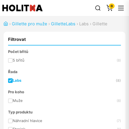
0
›
Gillette pro muže
›
GilletteLabs
›
Labs
›
Gillette
Filtrovat
Počet břitů
5 břitů
(8)
Řada
Labs
(8)
Pro koho
Muže
(8)
Typ produktu
Náhradní hlavice
(7)