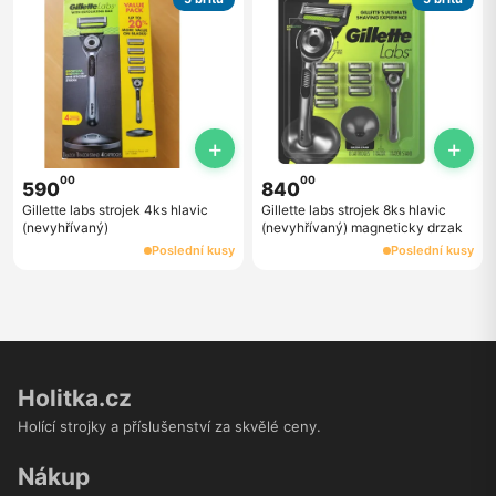
+
+
00
00
590
840
Gillette labs strojek 4ks hlavic
Gillette labs strojek 8ks hlavic
(nevyhřívaný)
(nevyhřívaný) magneticky drzak
Poslední kusy
Poslední kusy
Holitka.cz
Holící strojky a příslušenství za skvělé ceny.
Nákup