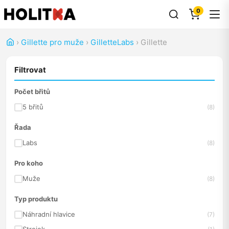
0
›
Gillette pro muže
›
GilletteLabs
›
Gillette
Filtrovat
Počet břitů
5 břitů
(8)
Řada
Labs
(8)
Pro koho
Muže
(8)
Typ produktu
Náhradní hlavice
(7)