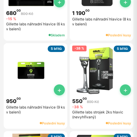
+
+
00
00
680
1 190
800 Kč
-15 %
Gillette labs náhradní hlavice (8 ks
Gillette labs náhradní hlavice (6 ks
v balení)
v balení)
Skladem
Poslední kusy
-38 %
5 břitů
5 břitů
+
+
00
00
950
550
890 Kč
-38 %
Gillette labs náhradní hlavice (9 ks
v balení)
Gillette labs strojek 2ks hlavic
(nevyhřívaný)
Poslední kusy
Poslední kusy
5 břitů
5 břitů