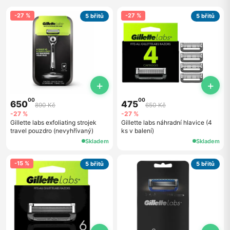
-27 %
-27 %
5 břitů
5 břitů
+
+
00
00
650
475
890 Kč
650 Kč
-27 %
-27 %
Gillette labs exfoliating strojek
Gillette labs náhradní hlavice (4
travel pouzdro (nevyhřívaný)
ks v balení)
Skladem
Skladem
-15 %
5 břitů
5 břitů