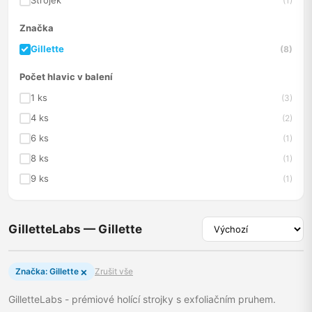
Strojek
(1)
Značka
Gillette
(8)
Počet hlavic v balení
1 ks
(3)
4 ks
(2)
6 ks
(1)
8 ks
(1)
9 ks
(1)
GilletteLabs — Gillette
×
Značka: Gillette
Zrušit vše
GilletteLabs - prémiové holící strojky s exfoliačním pruhem.