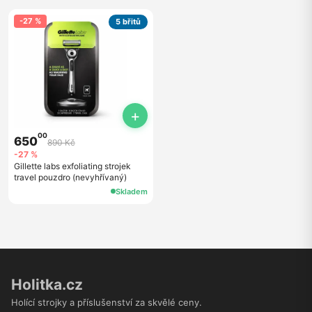
-27 %
5 břitů
+
00
650
890 Kč
-27 %
Gillette labs exfoliating strojek
travel pouzdro (nevyhřívaný)
Skladem
Holitka.cz
Holící strojky a příslušenství za skvělé ceny.