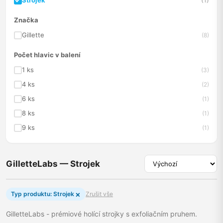
Strojek
(1)
Značka
Gillette
(8)
Počet hlavic v balení
1 ks
(3)
4 ks
(2)
6 ks
(1)
8 ks
(1)
9 ks
(1)
GilletteLabs — Strojek
×
Typ produktu: Strojek
Zrušit vše
GilletteLabs - prémiové holící strojky s exfoliačním pruhem.