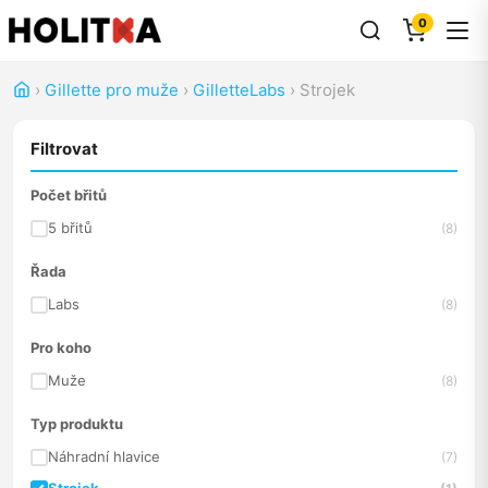
0
›
Gillette pro muže
›
GilletteLabs
›
Strojek
Filtrovat
Počet břitů
5 břitů
(8)
Řada
Labs
(8)
Pro koho
Muže
(8)
Typ produktu
Náhradní hlavice
(7)