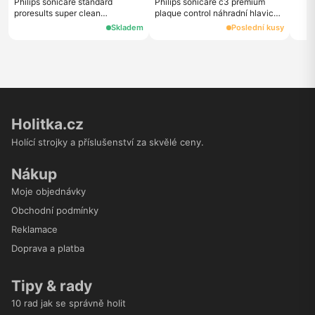
Philips sonicare standard
Philips sonicare c3 premium
proresults super clean
plaque control náhradní hlavice
hx6013/64 náhradní hlavice
hx9042/65, 2 ks, černá
Skladem
Poslední kusy
hx6013/64, 3 ks, bílé
Holitka.cz
Holící strojky a příslušenství za skvělé ceny.
Nákup
Moje objednávky
Obchodní podmínky
Reklamace
Doprava a platba
Tipy & rady
10 rad jak se správně holit