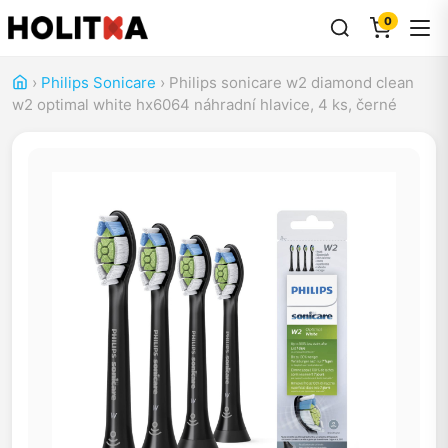
0
›
Philips Sonicare
›
Philips sonicare w2 diamond clean
w2 optimal white hx6064 náhradní hlavice, 4 ks, černé