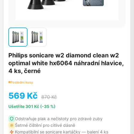
Philips sonicare w2 diamond clean w2
optimal white hx6064 náhradní hlavice,
4 ks, černé
Poslední kusy
569 Kč
870 Kč
Ušetříte 301 Kč (-35 %)
Odstraňuje plak a nečistoty pro zdravé zuby
Šetrné čištění pro citlivé dásně
Kompatibilní se sonicare kartáčky — balení 4 ks