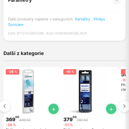
Parametry
Další produkty najdete v kategoriích:
Kartáčky
,
Philips
Sonicare
EAN: 8710103850366 · Kód: HX6064/W2/BLACK
Další z kategorie
-26 %
-51 %
-30
59
-30 
Phil
clea
hlavi
+
+
00
00
369
379
499 Kč
780 Kč
-26 %
-51 %