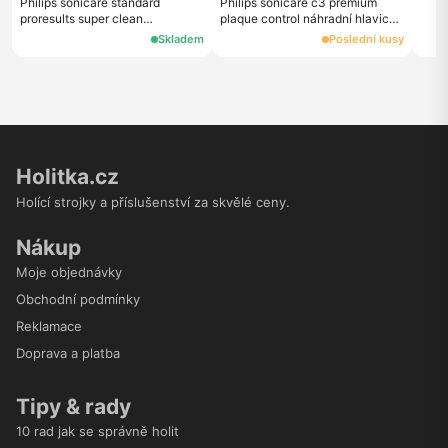
Philips sonicare standard
Philips sonicare c3 premium
proresults super clean
plaque control náhradní hlavice
hx6013/64 náhradní hlavice
hx9042/65, 2 ks, černá
Skladem
Poslední kusy
hx6013/64, 3 ks, bílé
Holitka.cz
Holící strojky a příslušenství za skvělé ceny.
Nákup
Moje objednávky
Obchodní podmínky
Reklamace
Doprava a platba
Tipy & rady
10 rad jak se správně holit