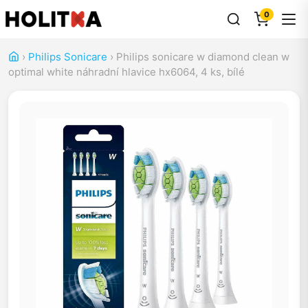
0
›
Philips Sonicare
›
Philips sonicare w diamond clean w
optimal white náhradní hlavice hx6064, 4 ks, bílé