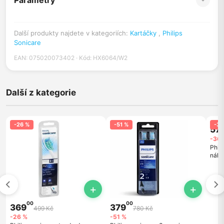
Parametry
Další produkty najdete v kategoriích:
Kartáčky
,
Philips
Sonicare
EAN: 075020073402 · Kód: HX6064/W2
Další z kategorie
-26 %
-51 %
-36
57
-36 
Phili
náhr
ks, b
+
+
00
00
369
379
499 Kč
780 Kč
-26 %
-51 %