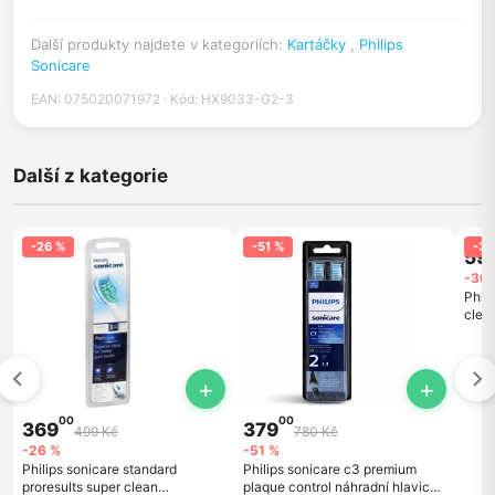
Další produkty najdete v kategoriích:
Kartáčky
,
Philips
Sonicare
EAN: 075020071972 · Kód: HX9033-G2-3
Další z kategorie
-26 %
-51 %
-30
59
-30 
Phil
clea
hlavi
+
+
00
00
369
379
499 Kč
780 Kč
-26 %
-51 %
Philips sonicare standard
Philips sonicare c3 premium
proresults super clean
plaque control náhradní hlavice