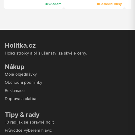
hx6013/64 náhradní hlavice
hx9042/65, 2 ks, černá
Skladem
Poslední kusy
hx6013/64, 3 ks, bílé
Holitka.cz
Holící strojky a příslušenství za skvělé ceny.
Nákup
Moje objednávky
Obchodní podmínky
Reklamace
Doprava a platba
Tipy & rady
10 rad jak se správně holit
Průvodce výběrem hlavic