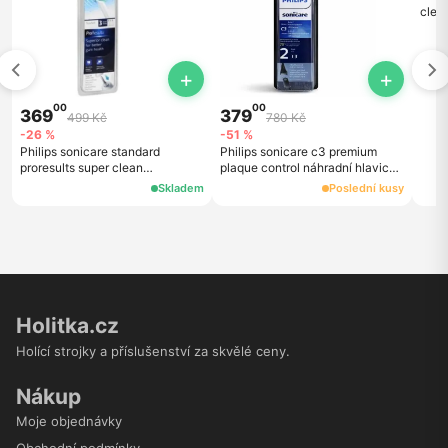
clea
hlavi
+
+
00
00
369
379
499 Kč
780 Kč
-26 %
-51 %
Philips sonicare standard
Philips sonicare c3 premium
proresults super clean
plaque control náhradní hlavice
hx6013/64 náhradní hlavice
hx9042/65, 2 ks, černá
Skladem
Poslední kusy
hx6013/64, 3 ks, bílé
Holitka.cz
Holící strojky a příslušenství za skvělé ceny.
Nákup
Moje objednávky