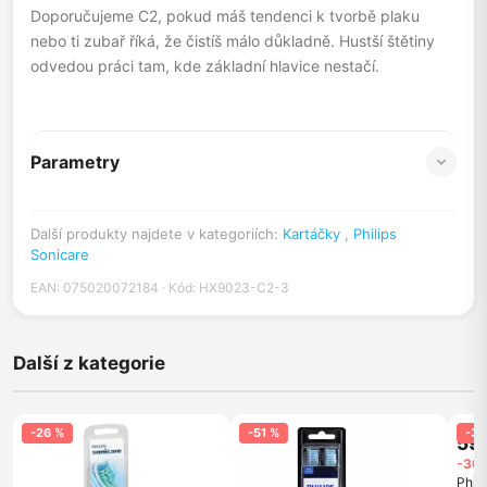
Doporučujeme C2, pokud máš tendenci k tvorbě plaku
nebo ti zubař říká, že čistíš málo důkladně. Hustší štětiny
odvedou práci tam, kde základní hlavice nestačí.
Parametry
Další produkty najdete v kategoriích:
Kartáčky
,
Philips
Sonicare
EAN: 075020072184 · Kód: HX9023-C2-3
Další z kategorie
-26 %
-51 %
-30
59
-30 
Phil