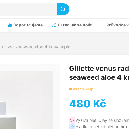
Doporučujeme
10 rad jak se holit
Průvodce v
isturizer seaweed aloe 4 kusy napln
Gillette venus rad
seaweed aloe 4 k
Poslední kusy
480 Kč
Výživa pleti Olay se složka
Hladká a hebká pleť po hole