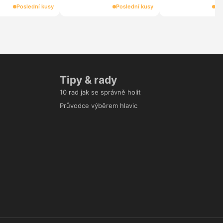
náhradní hlavice (
Poslední kusy
Poslední kusy
Po
Tipy & rady
10 rad jak se správně holit
Průvodce výběrem hlavic