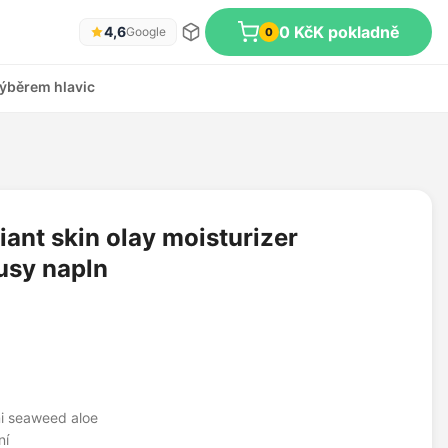
0 Kč
K pokladně
4,6
Google
0
ýběrem hlavic
iant skin olay moisturizer
usy napln
mi seaweed aloe
ní