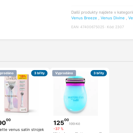
Další produkty najdete v kategori
Venus Breeze
,
Venus Divine
,
Ve
EAN: 47400675025 · Kód: 2307
prodáno
3 břity
Vyprodáno
3 břity
00
00
90
125
199 Kč
-37 %
lette venus satin strojek