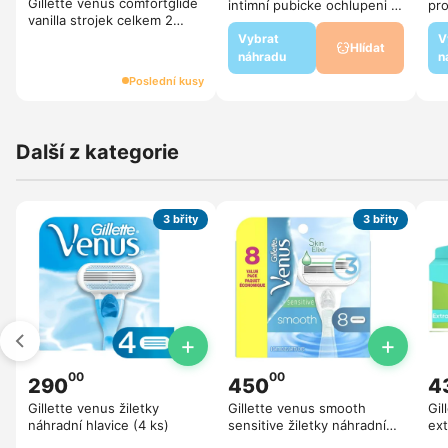
Gillette venus comfortglide
intimní pubicke ochlupeni 2
pro
vanilla strojek celkem 2
ziletky
och
hlavice
Vybrat
V
Hlídat
náhradu
n
Poslední kusy
Další z kategorie
3 břity
3 břity
+
+
00
00
290
450
4
Gillette venus žiletky
Gillette venus smooth
Gil
náhradní hlavice (4 ks)
sensitive žiletky náhradní
ex
hlavice (8 ks)
hla