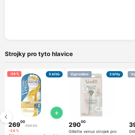
Strojky pro tyto hlavice
-24 %
5 břitů
Vyprodáno
3 břity
Vy
+
00
00
269
290
3
354 Kč
-24 %
Gillette venus strojek pro
Gil