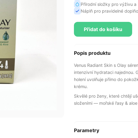
Přírodní složky pro výživu a 
Náplň pro pravidelné doplň
Přidat do košíku
Popis produktu
Venus Radiant Skin s Olay sérem
intenzivní hydrataci najednou. G
holení uvolňuje přímo do pokož
krému.
Skvělé pro ženy, které chtějí u
složeními — mořské řasy & aloe 
Parametry