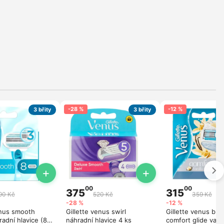
-28 %
-12 %
3 břity
3 břity
+
+
00
00
375
315
90 Kč
520 Kč
359 Kč
-28 %
-12 %
enus smooth
Gillette venus swirl
Gillette venus bre
radní hlavice (8
náhradní hlavice 4 ks
comfort glide vanil