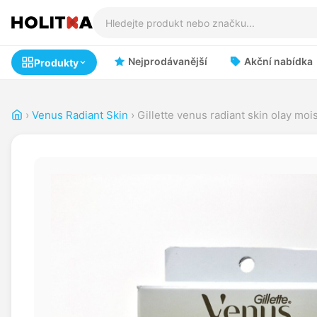
Nejprodávanější
Akční nabídka
Produkty
›
Venus Radiant Skin
›
Gillette venus radiant skin olay mo