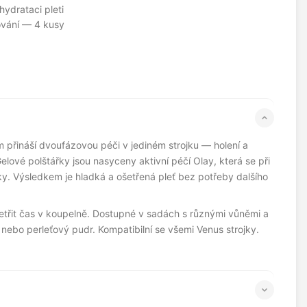
hydrataci pleti
ování — 4 kusy
 přináší dvoufázovou péči v jediném strojku — holení a
elové polštářky jsou nasyceny aktivní péčí Olay, která se při
ky. Výsledkem je hladká a ošetřená pleť bez potřeby dalšího
šetřit čas v koupelně. Dostupné v sadách s různými vůněmi a
nebo perleťový pudr. Kompatibilní se všemi Venus strojky.