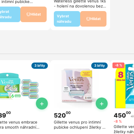
Waterless gillette venus 1ks
 intimní pubicke
- holení na dovolenou bez
lupeni 4 ziletky
vody
ybrat
Hlídat
Vybrat
áhradu
Hlídat
náhradu
-8 %
3 břity
3 břity
+
+
00
00
00
39
520
450
4
-8 %
lette venus embrace
Gillette venus pro intimní
Gillette v
tra smooth náhradní
pubicke ochlupeni žiletky 6
žiletky náh
vice (6ks v balení)
ks