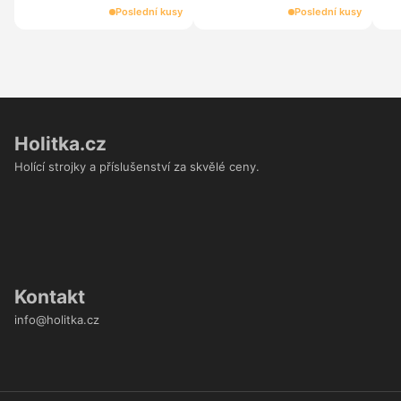
Poslední kusy
Poslední kusy
Holitka.cz
Holící strojky a příslušenství za skvělé ceny.
Kontakt
info@holitka.cz