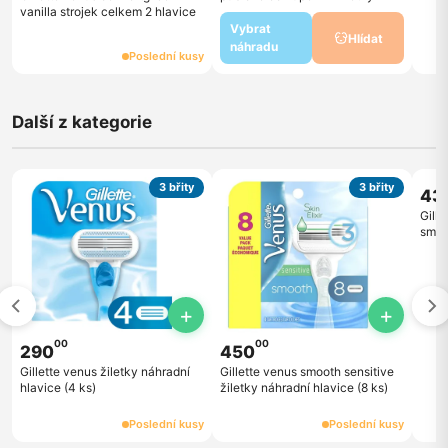
vanilla strojek celkem 2 hlavice
Vybrat
Hlídat
náhradu
Poslední kusy
Další z kategorie
3 břity
3 břity
43
Gill
smoo
balen
+
+
00
00
290
450
Gillette venus žiletky náhradní
Gillette venus smooth sensitive
hlavice (4 ks)
žiletky náhradní hlavice (8 ks)
Poslední kusy
Poslední kusy