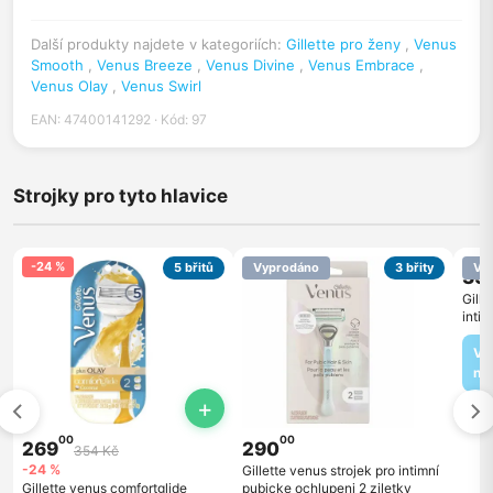
Další produkty najdete v kategoriích:
Gillette pro ženy
,
Venus
Smooth
,
Venus Breeze
,
Venus Divine
,
Venus Embrace
,
Venus Olay
,
Venus Swirl
EAN: 47400141292 · Kód: 97
Strojky pro tyto hlavice
-24 %
5 břitů
Vyprodáno
3 břity
Vy
39
Gille
inti
zilet
Vy
ná
+
00
00
269
290
354 Kč
-24 %
Gillette venus strojek pro intimní
Gillette venus comfortglide
pubicke ochlupeni 2 ziletky