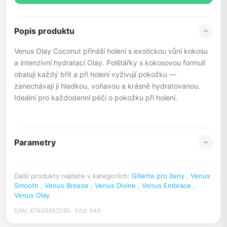
Popis produktu
Venus Olay Coconut přináší holení s exotickou vůní kokosu
a intenzivní hydratací Olay. Polštářky s kokosovou formulí
obalují každý břit a při holení vyživují pokožku —
zanechávají ji hladkou, voňavou a krásně hydratovanou.
Ideální pro každodenní péči o pokožku při holení.
Parametry
Další produkty najdete v kategoriích:
Gillette pro ženy
,
Venus
Smooth
,
Venus Breeze
,
Venus Divine
,
Venus Embrace
,
Venus Olay
EAN: 47400652095 · Kód: 640