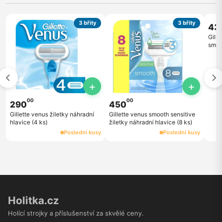
3 břity
3 břity
43
Gill
smoo
balen
+
+
00
00
290
450
Gillette venus žiletky náhradní
Gillette venus smooth sensitive
hlavice (4 ks)
žiletky náhradní hlavice (8 ks)
Poslední kusy
Poslední kusy
Holitka.cz
Holící strojky a příslušenství za skvělé ceny.