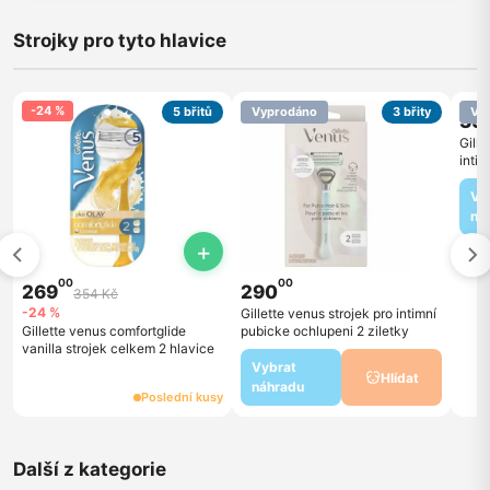
Strojky pro tyto hlavice
-24 %
5 břitů
Vyprodáno
3 břity
Vy
39
Gille
inti
zilet
Vy
ná
+
00
00
269
290
354 Kč
-24 %
Gillette venus strojek pro intimní
Gillette venus comfortglide
pubicke ochlupeni 2 ziletky
vanilla strojek celkem 2 hlavice
Vybrat
Hlídat
náhradu
Poslední kusy
Další z kategorie