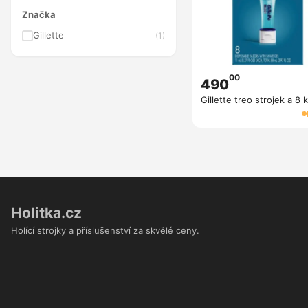
Značka
Gillette
(1)
00
490
Gillette treo strojek a 8 
Holitka.cz
Holící strojky a příslušenství za skvělé ceny.