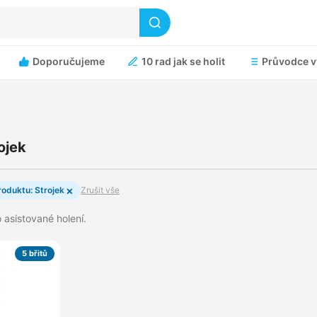
Doporučujeme
10 rad jak se holit
Průvodce v
ojek
×
roduktu: Strojek
Zrušit vše
o asistované holení.
5 břitů