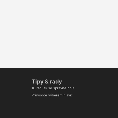
Tipy & rady
10 rad jak se správně holit
Průvodce výběrem hlavic