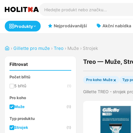
Nejprodávanější
Akční nabídka
Produkty
›
Gillette pro muže
›
Treo
›
Muže
›
Strojek
Treo — Muže, Str
Filtrovat
Počet břitů
×
Pro koho: Muže
Typ p
5 břitů
(1)
Gillette TREO - strojek pr
Pro koho
Muže
(1)
Typ produktu
Strojek
(1)