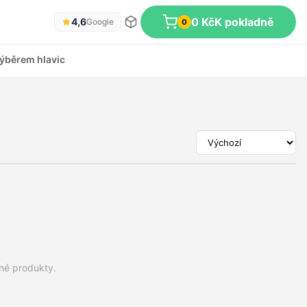
0 Kč
K pokladně
4,6
Google
0
ýběrem hlavic
dné produkty.