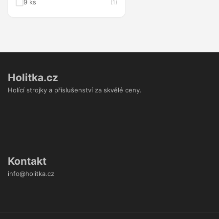
9 ks
(1)
Holitka.cz
Holící strojky a příslušenství za skvělé ceny.
Kontakt
info@holitka.cz