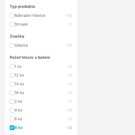
Typ produktu
Náhradní hlavice
(14)
Strojek
(1)
Značka
Gillette
(15)
Počet hlavic v balení
1 ks
(2)
12 ks
(1)
14 ks
(1)
16 ks
(1)
2 ks
(1)
4 ks
(4)
6 ks
(1)
8 ks
(3)