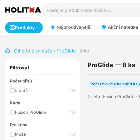
Nejprodávanější
Akční nabídka
Produkty
›
Gillette pro muže
›
ProGlide
›
8 ks
ProGlide — 8 ks
Filtrovat
Počet břitů
Počet hlavic v balení: 8 ks
5 břitů
(15)
Gillette Fusion ProGlide - 
Řada
Fusion ProGlide
(15)
Pro koho
Muže
(15)