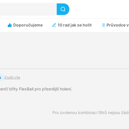
Doporučujeme
10 rad jak se holit
Průvodce v
×
Zrušit vše
tenčí břity FlexBall pro přesnější holení.
Pro zvolenou kombinaci filtrů nejsou žá