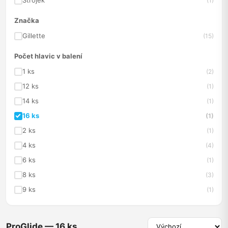
Strojek
(1)
Značka
Gillette
(15)
Počet hlavic v balení
1 ks
(2)
12 ks
(1)
14 ks
(1)
16 ks
(1)
2 ks
(1)
4 ks
(4)
6 ks
(1)
8 ks
(3)
9 ks
(1)
ProGlide — 16 ks