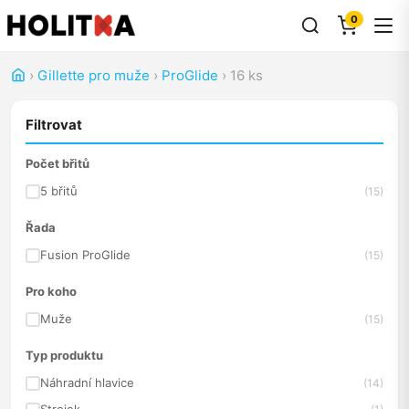
0
›
Gillette pro muže
›
ProGlide
›
16 ks
Filtrovat
Počet břitů
5 břitů
(15)
Řada
Fusion ProGlide
(15)
Pro koho
Muže
(15)
Typ produktu
Náhradní hlavice
(14)