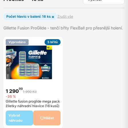
×
Počet hlavic v balení: 16 ks
Zrušit vše
Gillette Fusion ProGlide - tenčí břity FlexBall pro přesnější holení.
Vyprodáno
5 břitů
00
1 290
1 990 Kč
-35 %
Gillette fusion proglide mega pack
žiletky náhradní hlavice (16 kusů)
Vybrat
Hlídat
náhradu