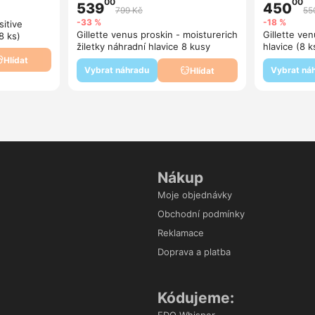
00
00
539
450
799 Kč
55
-33 %
-18 %
sitive
Gillette venus proskin - moisturerich
Gillette ven
8 ks)
žiletky náhradní hlavice 8 kusy
hlavice (8 k
Hlídat
Vybrat náhradu
Vybrat ná
Hlídat
Nákup
Moje objednávky
Obchodní podmínky
Reklamace
Doprava a platba
Kódujeme: