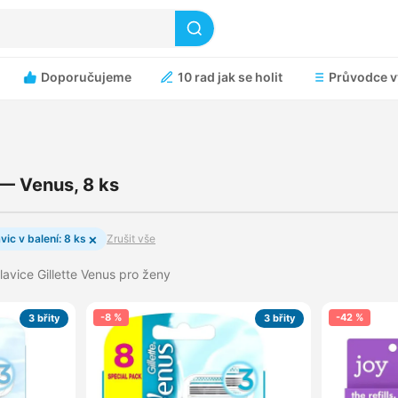
Doporučujeme
10 rad jak se holit
Průvodce v
 — Venus, 8 ks
×
vic v balení: 8 ks
Zrušit vše
hlavice Gillette Venus pro ženy
-8 %
-42 %
3 břity
3 břity