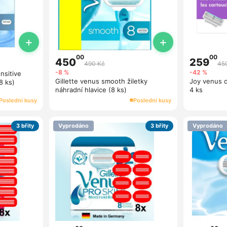
+
+
00
00
450
259
490 Kč
45
-8 %
-42 %
nsitive
Gillette venus smooth žiletky
Joy venus d
8 ks)
náhradní hlavice (8 ks)
4 ks
Poslední kusy
Poslední kusy
3 břity
Vyprodáno
3 břity
Vyprodáno