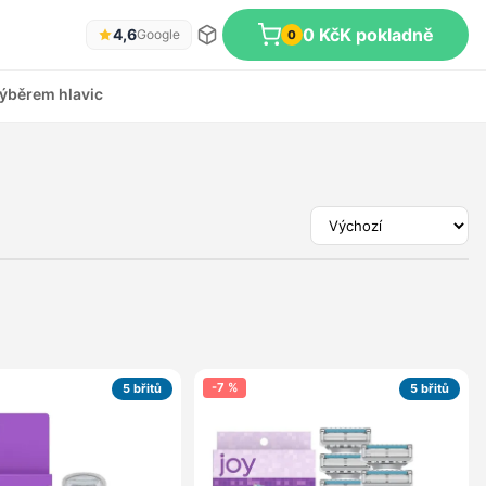
0 Kč
K pokladně
4,6
Google
0
ýběrem hlavic
-7 %
5 břitů
5 břitů