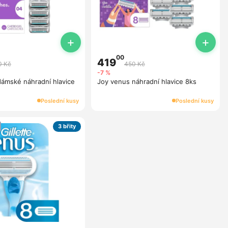
+
+
00
419
0 Kč
450 Kč
-7 %
ámské náhradní hlavice
Joy venus náhradní hlavice 8ks
Poslední kusy
Poslední kusy
3 břity