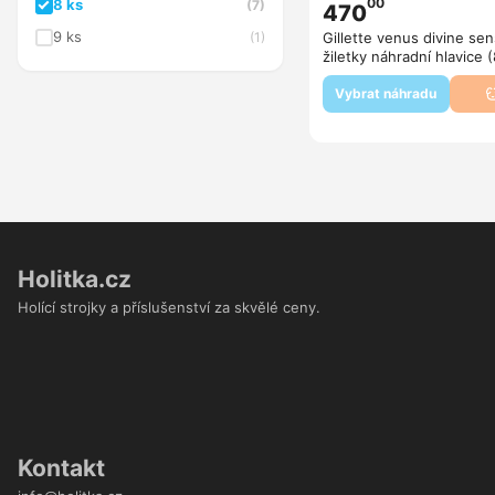
00
8 ks
(7)
470
9 ks
(1)
Gillette venus divine sen
žiletky náhradní hlavice (
Vybrat náhradu
Holitka.cz
Holící strojky a příslušenství za skvělé ceny.
Kontakt