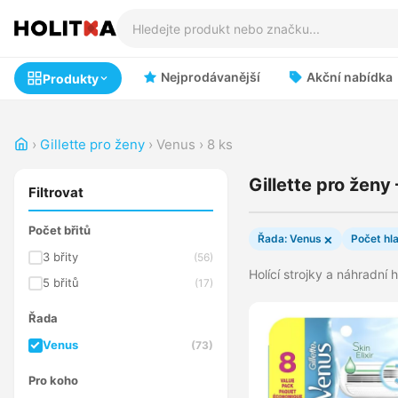
Nejprodávanější
Akční nabídka
Produkty
›
Gillette pro ženy
›
Venus
›
8 ks
Gillette pro ženy
Filtrovat
Počet břitů
×
Řada: Venus
Počet hla
3 břity
(56)
Holící strojky a náhradní 
5 břitů
(17)
Řada
Venus
(73)
Pro koho