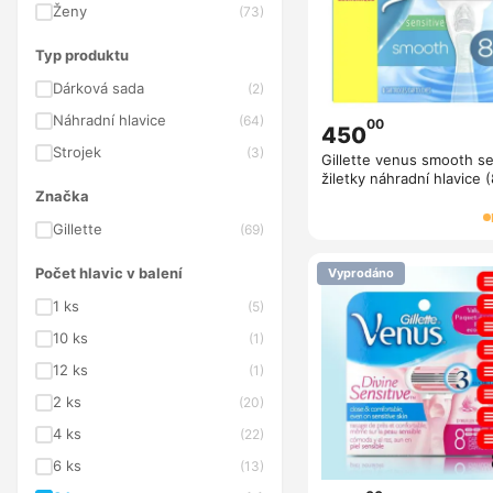
Ženy
(73)
Typ produktu
Dárková sada
(2)
Náhradní hlavice
(64)
00
450
Strojek
(3)
Gillette venus smooth se
žiletky náhradní hlavice (
Značka
Gillette
(69)
Počet hlavic v balení
Vyprodáno
1 ks
(5)
10 ks
(1)
12 ks
(1)
2 ks
(20)
4 ks
(22)
6 ks
(13)