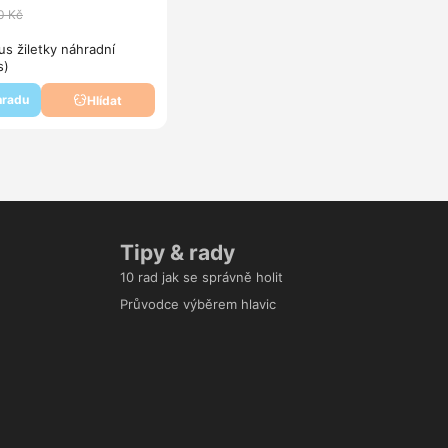
0 Kč
us žiletky náhradní
s)
hradu
Hlídat
Tipy & rady
10 rad jak se správně holit
Průvodce výběrem hlavic