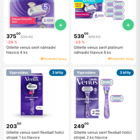
+
+
00
00
375
539
520 Kč
699 Kč
-28 %
-23 %
Gillette venus swirl náhradní
Gillette venus swirl platinum
hlavice 4 ks
náhradní hlavice 6 ks
Poslední kusy
Poslední kusy
Vyprodáno
3 břity
Vyprodáno
3 břity
00
00
203
249
Gillette venus swirl flexiball holící
Gillette venus swirl flexiball holící
strojek 1 ks hlavice
strojek 2 ks hlavice