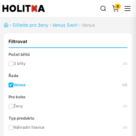
0
›
Gillette pro ženy
›
Venus Swirl
›
Venus
Filtrovat
Počet břitů
3 břity
(4)
Řada
Venus
(4)
Pro koho
Ženy
(4)
Typ produktu
Náhradní hlavice
(4)