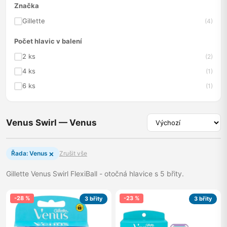
Značka
Gillette
(4)
Počet hlavic v balení
2 ks
(2)
4 ks
(1)
6 ks
(1)
Venus Swirl — Venus
×
Řada: Venus
Zrušit vše
Gillette Venus Swirl FlexiBall - otočná hlavice s 5 břity.
-28 %
-23 %
3 břity
3 břity