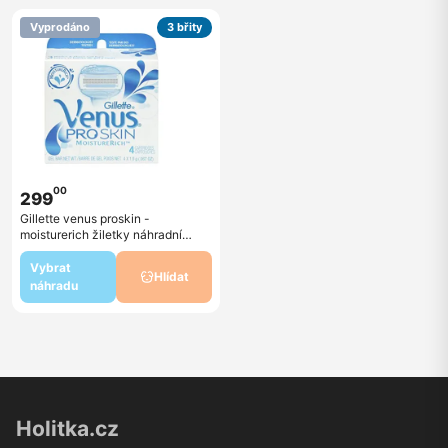
Vyprodáno
3 břity
00
299
Gillette venus proskin -
moisturerich žiletky náhradní
hlavice 4 kusy
Vybrat
Hlídat
náhradu
Holitka.cz