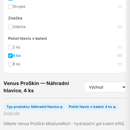
Strojek
(1)
Značka
Gillette
(3)
Počet hlavic v balení
2 ks
(1)
4 ks
(1)
8 ks
(1)
Venus ProSkin — Náhradní
hlavice, 4 ks
×
×
Typ produktu: Náhradní hlavice
Počet hlavic v balení: 4 ks
Zrušit vše
Gillette Venus ProSkin MoistureRich - hydratační gel kolem břitů.