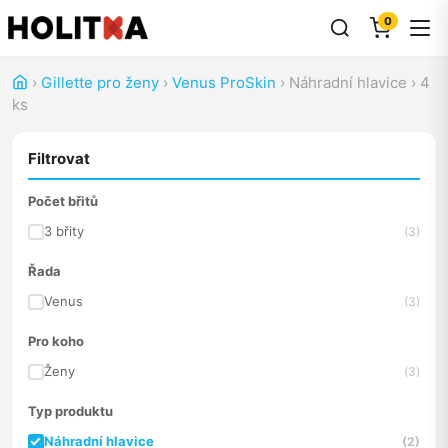
0
›
Gillette pro ženy
›
Venus ProSkin
›
Náhradní hlavice
›
4
ks
Filtrovat
Počet břitů
3 břity
(3)
Řada
Venus
(3)
Pro koho
Ženy
(3)
Typ produktu
Náhradní hlavice
(2)