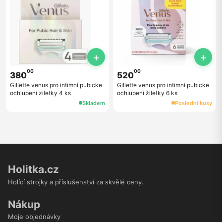
+
+
00
00
380
520
Gillette venus pro intimní pubicke
Gillette venus pro intimní pubicke
ochlupeni ziletky 4 ks
ochlupeni žiletky 6 ks
Skladem
Poslední kusy
Holitka.cz
Holící strojky a příslušenství za skvělé ceny.
Nákup
Moje objednávky