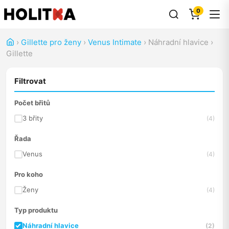
0
›
Gillette pro ženy
›
Venus Intimate
›
Náhradní hlavice
›
Gillette
Filtrovat
Počet břitů
3 břity
(4)
Řada
Venus
(4)
Pro koho
Ženy
(4)
Typ produktu
Náhradní hlavice
(2)