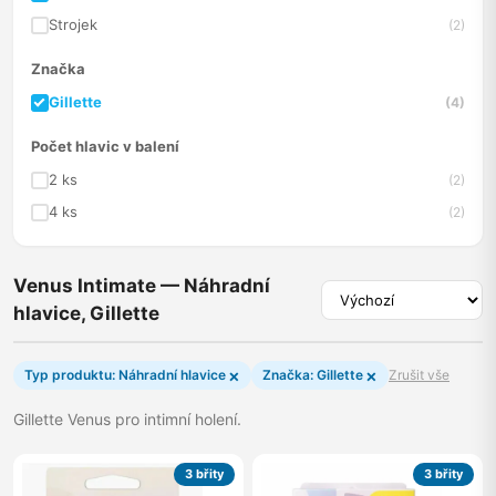
Strojek
(2)
Značka
Gillette
(4)
Počet hlavic v balení
2 ks
(2)
4 ks
(2)
Venus Intimate — Náhradní
hlavice, Gillette
×
×
Typ produktu: Náhradní hlavice
Značka: Gillette
Zrušit vše
Gillette Venus pro intimní holení.
3 břity
3 břity