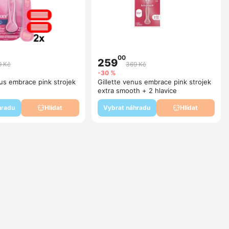
00
259
9 Kč
369 Kč
-30 %
nus embrace pink strojek
Gillette venus embrace pink strojek
extra smooth + 2 hlavice
hradu
Vybrat náhradu
Hlídat
Hlídat