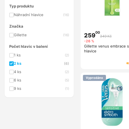
Typ produktu
Náhradní hlavice
(16)
Značka
00
259
Gillette
(16)
349 Kč
-26 %
Gillette venus embrace s
Počet hlavic v balení
hlavice
1 ks
(2)
2 ks
(6)
4 ks
(2)
Vyprodáno
6 ks
(5)
9 ks
(1)