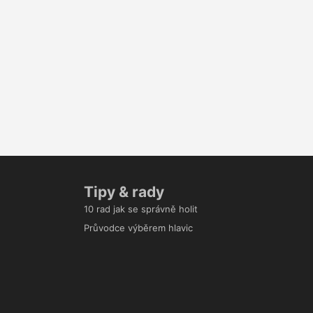
Tipy & rady
10 rad jak se správně holit
Průvodce výběrem hlavic