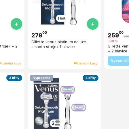
+
+
00
00
279
259
36
-30 %
Gillette venus platinum deluxe
trojek + 2
Gillette ve
smooth strojek 1 hlavice
+ 2 hlavice
Vybrat ná
Poslední kusy
Poslední kusy
3 břity
Vyprodáno
3 břity