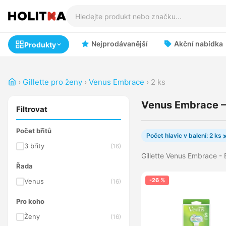
Nejprodávanější
Akční nabídka
Produkty
›
Gillette pro ženy
›
Venus Embrace
›
2 ks
Venus Embrace —
Filtrovat
Počet břitů
Počet hlavic v balení: 2 ks
3 břity
(16)
Gillette Venus Embrace - 
Řada
-26 %
Venus
(16)
Pro koho
Ženy
(16)