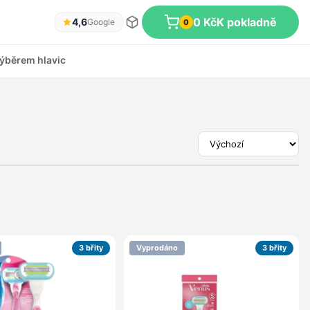
0 Kč
K pokladně
4,6
Google
0
ýběrem hlavic
3 břity
Vyprodáno
3 břity