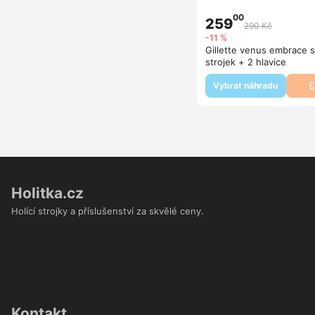
00
259
290 Kč
-11 %
Gillette venus embrace s
strojek + 2 hlavice
Vybrat náhradu
Holitka.cz
Holící strojky a příslušenství za skvělé ceny.
Kontakt