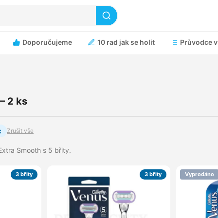
Doporučujeme
10 rad jak se holit
Průvodce v
 2 ks
×
Zrušit vše
Extra Smooth s 5 břity.
3 břity
3 břity
Vyprodáno