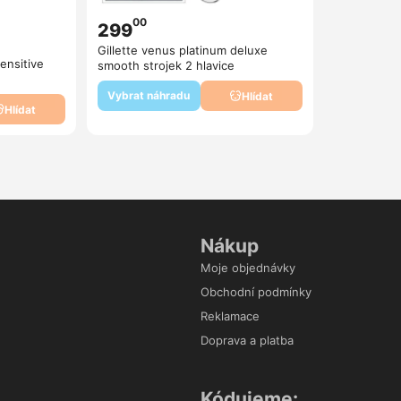
00
299
Gillette venus platinum deluxe
ensitive
smooth strojek 2 hlavice
Vybrat náhradu
Hlídat
Hlídat
Nákup
Moje objednávky
Obchodní podmínky
Reklamace
Doprava a platba
Kódujeme: