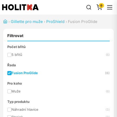
0
›
Gillette pro muže
›
ProShield
›
Fusion ProGlide
Filtrovat
Počet břitů
5 břitů
(6)
Řada
Fusion ProGlide
(6)
Pro koho
Muže
(6)
Typ produktu
Náhradní hlavice
(3)