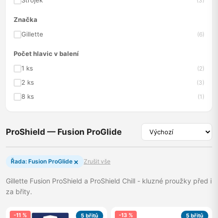
Strojek
(3)
Značka
Gillette
(6)
Počet hlavic v balení
1 ks
(2)
2 ks
(3)
8 ks
(1)
ProShield — Fusion ProGlide
×
Řada: Fusion ProGlide
Zrušit vše
Gillette Fusion ProShield a ProShield Chill - kluzné proužky před i
za břity.
-11 %
-13 %
5 břitů
5 břitů