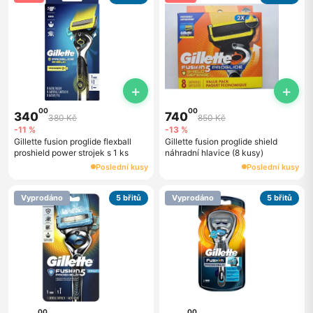
+
+
00
00
340
740
380 Kč
850 Kč
-11 %
-13 %
Gillette fusion proglide flexball
Gillette fusion proglide shield
proshield power strojek s 1 ks
náhradní hlavice (8 kusy)
Poslední kusy
Poslední kusy
Vyprodáno
5 břitů
Vyprodáno
5 břitů
00
00