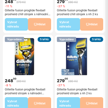
248
279
279 Kč
380 Kč
-11 %
-27 %
Gillette fusion proglide flexball
Gillette fusion proglide flexball
proshield chill strojek s náhradní
proshield chill strojek s nh 2 ks
hlavice 1ks
Vybrat
Vybrat
Hlídat
Hlídat
náhradu
náhradu
Vyprodáno
5 břitů
Vyprodáno
5 břitů
00
00
248
279
269 Kč
380 Kč
-8 %
-27 %
Gillette fusion proglide flexball
Gillette fusion proglide flexball
proshield strojek s náhradní
proshield strojek s nh 2 ks
hlavice 1ks
Vybrat
Vybrat
Hlídat
Hlídat
náhradu
náhradu