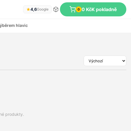
0 Kč
K pokladně
4,6
Google
0
ýběrem hlavic
dné produkty.