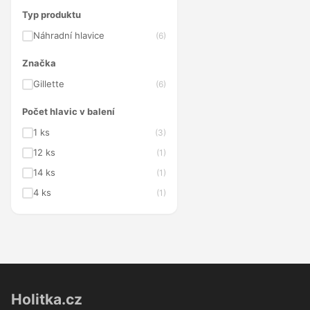
Typ produktu
Náhradní hlavice
(6)
Značka
Gillette
(6)
Počet hlavic v balení
1 ks
(3)
12 ks
(1)
14 ks
(1)
4 ks
(1)
Holitka.cz