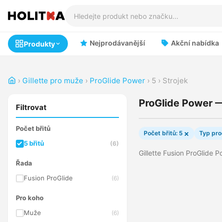
Nejprodávanější
Akční nabídka
Produkty
›
Gillette pro muže
›
ProGlide Power
›
5
›
Strojek
ProGlide Power —
Filtrovat
Počet břitů
×
Počet břitů: 5
Typ pro
5 břitů
(6)
Gillette Fusion ProGlide 
Řada
Fusion ProGlide
(6)
Pro koho
Muže
(6)