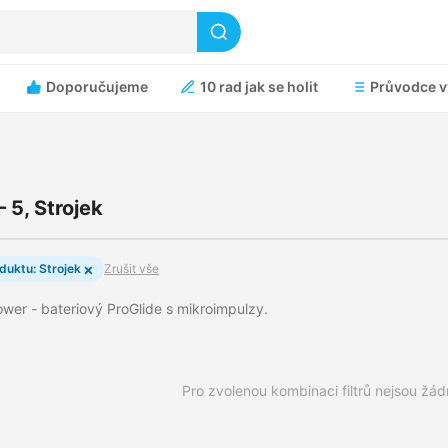
Doporučujeme
10 rad jak se holit
Průvodce v
 5, Strojek
×
duktu: Strojek
Zrušit vše
Power - bateriový ProGlide s mikroimpulzy.
Pro zvolenou kombinaci filtrů nejsou žá