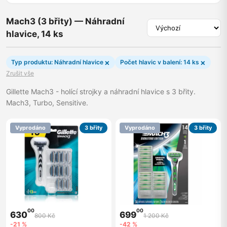
Mach3 (3 břity) — Náhradní
hlavice, 14 ks
×
×
Typ produktu: Náhradní hlavice
Počet hlavic v balení: 14 ks
Zrušit vše
Gillette Mach3 - holící strojky a náhradní hlavice s 3 břity.
Mach3, Turbo, Sensitive.
Vyprodáno
3 břity
Vyprodáno
3 břity
00
00
630
699
800 Kč
1 200 Kč
-21 %
-42 %