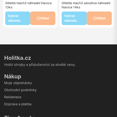
Gillette mach3 náhradní hlavice
Gillette mach3 sensitive náhradní
13ks
hlavice 14ks
Vybrat
Vybrat
Hlídat
Hlídat
náhradu
náhradu
Holitka.cz
Holící strojky a příslušenství za skvělé ceny.
Nákup
Moje objednávky
Obchodní podmínky
Reklamace
Doprava a platba