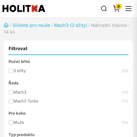
0
›
Gillette pro muže
›
Mach3 (3 břity)
›
Náhradní hlavice
›
14 ks
Filtrovat
Počet břitů
3 břity
(25)
Řada
Mach3
(14)
Mach3 Turbo
(11)
Pro koho
Muže
(25)
Typ produktu