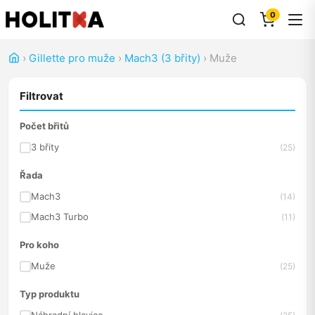
0
›
Gillette pro muže
›
Mach3 (3 břity)
›
Muže
Filtrovat
Počet břitů
3 břity
(25)
Řada
Mach3
(14)
Mach3 Turbo
(11)
Pro koho
Muže
(25)
Typ produktu