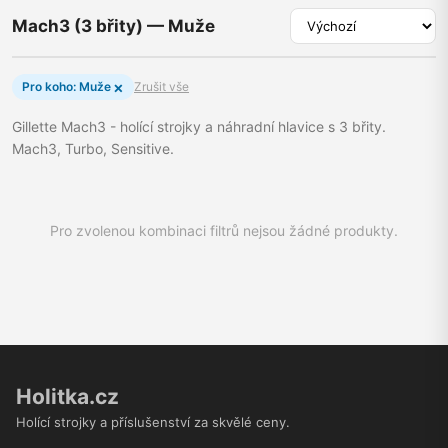
Mach3 (3 břity) — Muže
×
Pro koho: Muže
Zrušit vše
Gillette Mach3 - holící strojky a náhradní hlavice s 3 břity.
Mach3, Turbo, Sensitive.
Pro zvolenou kombinaci filtrů nejsou žádné produkty.
Holitka.cz
Holící strojky a příslušenství za skvělé ceny.