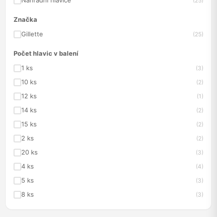
Náhradní hlavice
(25)
Značka
Gillette
(25)
Počet hlavic v balení
1 ks
(3)
10 ks
(2)
12 ks
(1)
14 ks
(2)
15 ks
(2)
2 ks
(2)
20 ks
(3)
4 ks
(4)
5 ks
(3)
8 ks
(3)