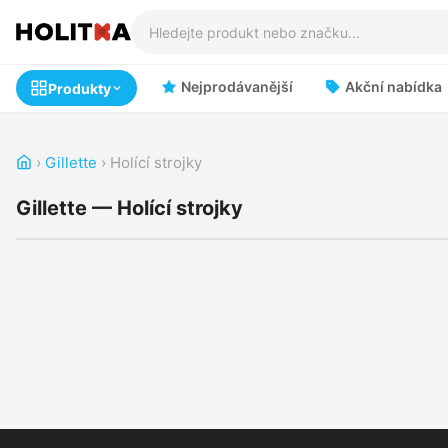
Nejprodávanější
Akční nabídka
Produkty
›
Gillette
›
Holící strojky
Gillette — Holící strojky