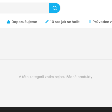
Doporučujeme
10 rad jak se holit
Průvodce v
V této kategorii zatím nejsou žádné produkty.