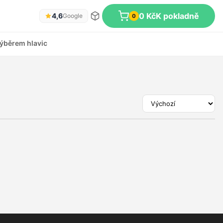
0 Kč
K pokladně
4,6
Google
0
ýběrem hlavic