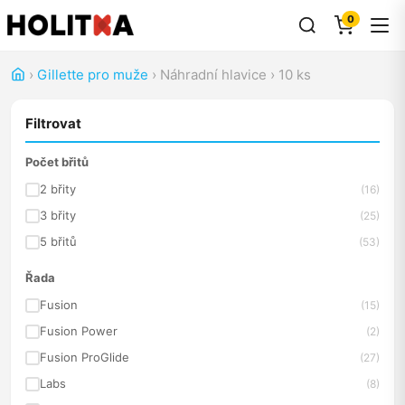
0
›
Gillette pro muže
›
Náhradní hlavice
›
10 ks
Filtrovat
Počet břitů
2 břity
(16)
3 břity
(25)
5 břitů
(53)
Řada
Fusion
(15)
Fusion Power
(2)
Fusion ProGlide
(27)
Labs
(8)