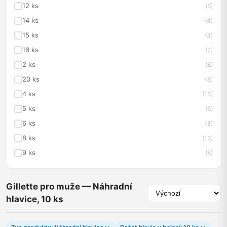
12 ks
(6)
14 ks
(4)
15 ks
(3)
16 ks
(2)
2 ks
(8)
20 ks
(3)
4 ks
(16)
5 ks
(5)
6 ks
(3)
8 ks
(12)
9 ks
(8)
Gillette pro muže — Náhradní
hlavice, 10 ks