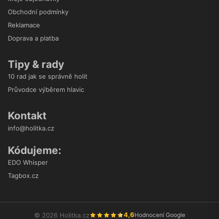
Obchodní podmínky
Reklamace
Doprava a platba
Tipy & rady
10 rad jak se správně holit
Průvodce výběrem hlavic
Kontakt
info@holitka.cz
Kódujeme:
EDO Whisper
Tagbox.cz
4,6
© 2026 Holitka.cz
Hodnocení Google