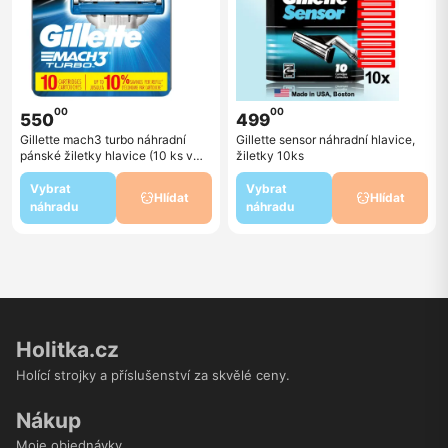
00
00
550
499
Gillette mach3 turbo náhradní
Gillette sensor náhradní hlavice,
pánské žiletky hlavice (10 ks v
žiletky 10ks
balení)
Vybrat
Vybrat
Hlídat
Hlídat
náhradu
náhradu
Holitka.cz
Holící strojky a příslušenství za skvělé ceny.
Nákup
Moje objednávky