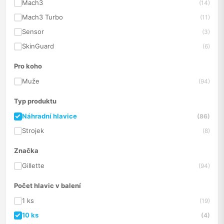
Mach3
(14)
Mach3 Turbo
(11)
Sensor
(3)
SkinGuard
(6)
Pro koho
Muže
(94)
Typ produktu
Náhradní hlavice
(86)
Strojek
(8)
Značka
Gillette
(94)
Počet hlavic v balení
1 ks
(19)
10 ks
(4)