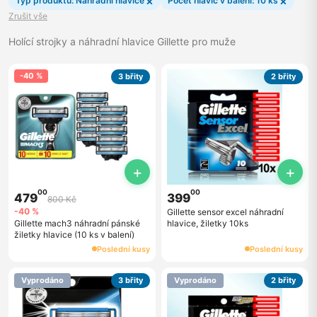
×
×
Typ produktu: Náhradní hlavice
Počet hlavic v balení: 10 ks
Zrušit vše
Holící strojky a náhradní hlavice Gillette pro muže
-40 %
3 břity
2 břity
+
+
00
00
479
399
800 Kč
-40 %
Gillette sensor excel náhradní
Gillette mach3 náhradní pánské
hlavice, žiletky 10ks
žiletky hlavice (10 ks v balení)
Poslední kusy
Poslední kusy
Vyprodáno
3 břity
Vyprodáno
2 břity