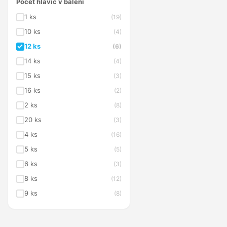
Počet hlavic v balení
1 ks
(19)
10 ks
(4)
12 ks
(6)
14 ks
(4)
15 ks
(3)
16 ks
(2)
2 ks
(8)
20 ks
(3)
4 ks
(16)
5 ks
(5)
6 ks
(3)
8 ks
(12)
9 ks
(8)