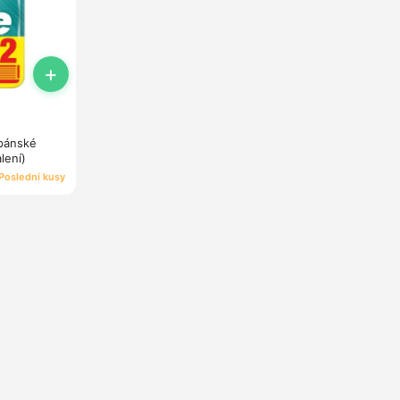
+
 pánské
alení)
Poslední kusy