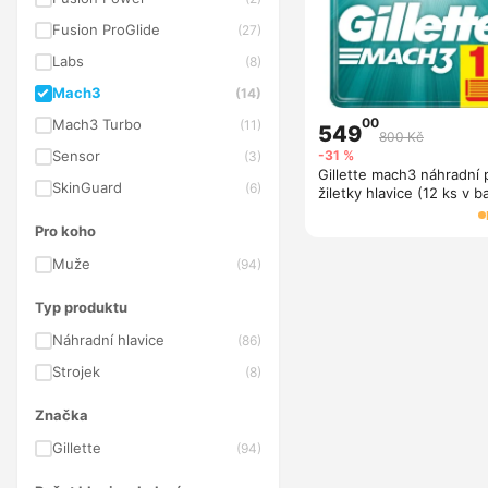
Fusion ProGlide
(27)
Labs
(8)
Mach3
(14)
00
Mach3 Turbo
(11)
549
800 Kč
-31 %
Sensor
(3)
Gillette mach3 náhradní
SkinGuard
(6)
žiletky hlavice (12 ks v b
Pro koho
Muže
(94)
Typ produktu
Náhradní hlavice
(86)
Strojek
(8)
Značka
Gillette
(94)