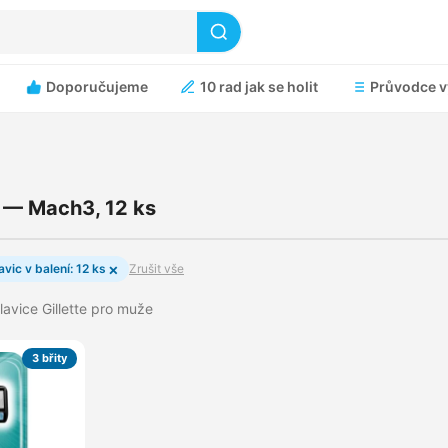
Doporučujeme
10 rad jak se holit
Průvodce v
e — Mach3, 12 ks
×
avic v balení: 12 ks
Zrušit vše
hlavice Gillette pro muže
3 břity