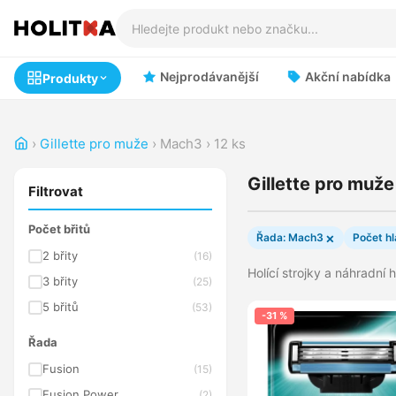
Nejprodávanější
Akční nabídka
Produkty
›
Gillette pro muže
›
Mach3
›
12 ks
Gillette pro muž
Filtrovat
Počet břitů
×
Řada: Mach3
Počet hl
2 břity
(16)
Holící strojky a náhradní 
3 břity
(25)
5 břitů
(53)
-31 %
Řada
Fusion
(15)
Fusion Power
(2)