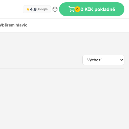
0 Kč
K pokladně
4,6
Google
0
ýběrem hlavic