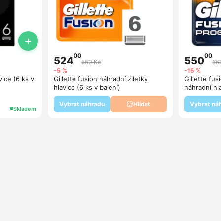
+
00
00
524
550
550 Kč
65
-5 %
-15 %
vice (6 ks v
Gillette fusion náhradní žiletky
Gillette fus
hlavice (6 ks v balení)
náhradní hl
Vybrat náhradu
Vybrat ná
Hlídat
Skladem