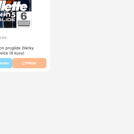
0 Kč
ion proglide žiletky
avice (6 kusy)
hradu
Hlídat