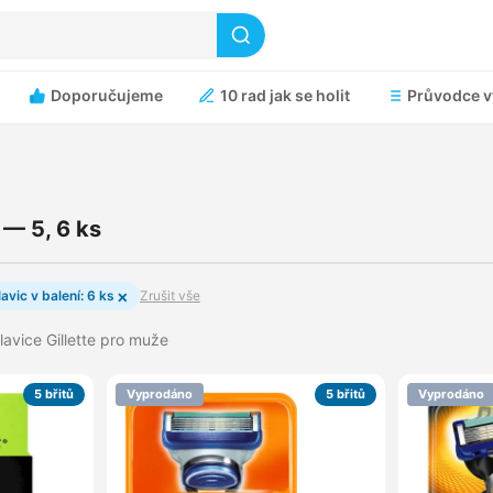
Doporučujeme
10 rad jak se holit
Průvodce v
 — 5, 6 ks
×
avic v balení: 6 ks
Zrušit vše
hlavice Gillette pro muže
5 břitů
Vyprodáno
5 břitů
Vyprodáno