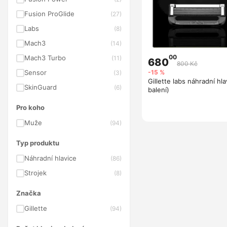
Fusion ProGlide
(27)
Labs
(8)
Mach3
(14)
00
Mach3 Turbo
(11)
680
800 Kč
-15 %
Sensor
(3)
Gillette labs náhradní hla
SkinGuard
(6)
balení)
Pro koho
Muže
(94)
Typ produktu
Náhradní hlavice
(86)
Strojek
(8)
Značka
Gillette
(94)