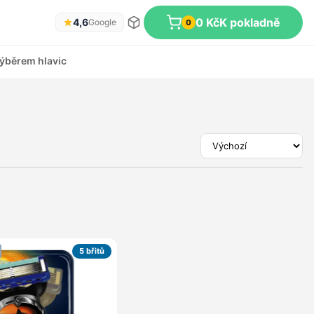
0 Kč
K pokladně
4,6
Google
0
ýběrem hlavic
5 břitů