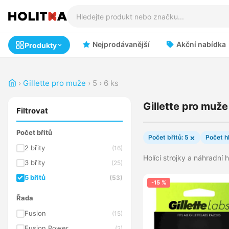
Nejprodávanější
Akční nabídka
Produkty
›
Gillette pro muže
›
5
›
6 ks
Gillette pro muže
Filtrovat
Počet břitů
×
Počet břitů: 5
Počet hl
2 břity
(16)
Holící strojky a náhradní 
3 břity
(25)
5 břitů
(53)
-15 %
Řada
Fusion
(15)
Fusion Power
(2)