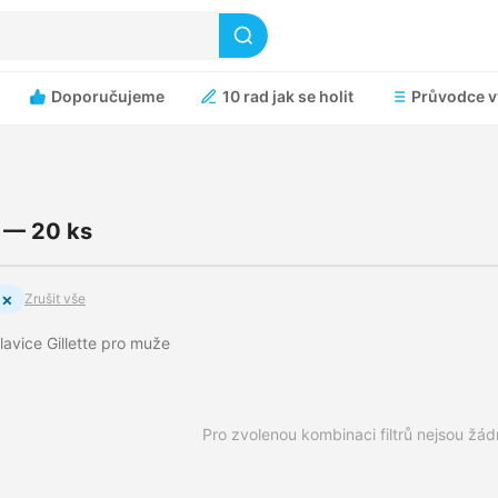
Doporučujeme
10 rad jak se holit
Průvodce v
e — 20 ks
×
Zrušit vše
hlavice Gillette pro muže
Pro zvolenou kombinaci filtrů nejsou žá