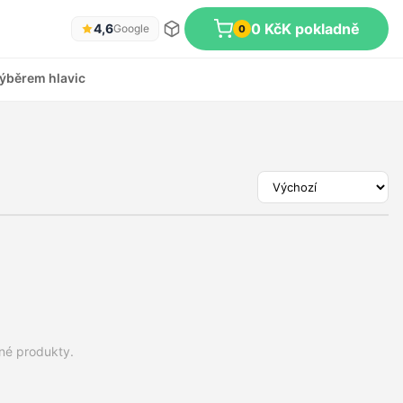
0 Kč
K pokladně
4,6
Google
0
ýběrem hlavic
dné produkty.