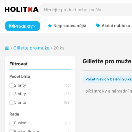
Nejprodávanější
Akční nabídka
Produkty
›
Gillette pro muže
›
20 ks
Gillette pro muž
Filtrovat
Počet břitů
Počet hlavic v balení: 20 ks
2 břity
(16)
Holící strojky a náhradní 
3 břity
(25)
5 břitů
(53)
Řada
Fusion
(15)
Fusion Power
(2)