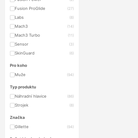
Fusion ProGlide
(27)
Labs
(8)
Mach3
(14)
Mach3 Turbo
(11)
Sensor
(3)
SkinGuard
(6)
Pro koho
Muže
(94)
Typ produktu
Náhradní hlavice
(86)
Strojek
(8)
Značka
Gillette
(94)